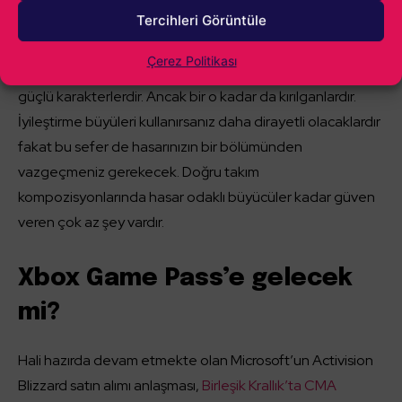
Tercihleri Görüntüle
uygun sınıf Haydut olacaktır.
Çerez Politikası
Büyücüler
ise çılgınlar gibi hasar taşıyan ve inanılmaz
güçlü karakterlerdir. Ancak bir o kadar da kırılganlardır.
İyileştirme büyüleri kullanırsanız daha dirayetli olacaklardır
fakat bu sefer de hasarınızın bir bölümünden
vazgeçmeniz gerekecek. Doğru takım
kompozisyonlarında hasar odaklı büyücüler kadar güven
veren çok az şey vardır.
Xbox Game Pass’e gelecek
mi?
Hali hazırda devam etmekte olan Microsoft’un Activision
Blizzard satın alımı anlaşması,
Birleşik Krallık’ta CMA