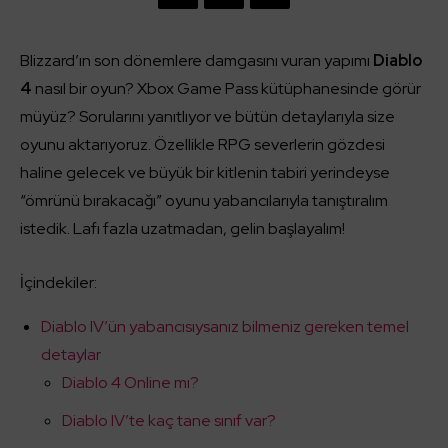
Blizzard’ın son dönemlere damgasını vuran yapımı
Diablo
4
nasıl bir oyun? Xbox Game Pass kütüphanesinde görür
müyüz? Sorularını yanıtlıyor ve bütün detaylarıyla size
oyunu aktarıyoruz. Özellikle RPG severlerin gözdesi
haline gelecek ve büyük bir kitlenin tabiri yerindeyse
“ömrünü bırakacağı” oyunu yabancılarıyla tanıştıralım
istedik. Lafı fazla uzatmadan, gelin başlayalım!
İçindekiler:
Diablo IV’ün yabancısıysanız bilmeniz gereken temel
detaylar
Diablo 4 Online mı?
Diablo IV’te kaç tane sınıf var?