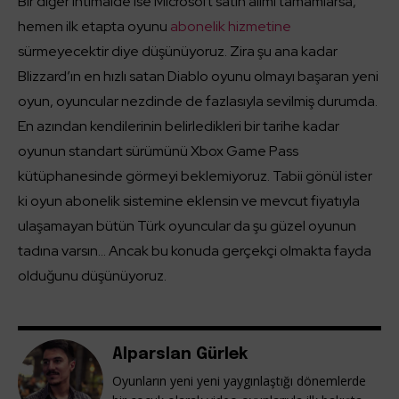
Bir diğer ihtimalde ise Microsoft satın alımı tamamlarsa,
hemen ilk etapta oyunu
abonelik hizmetine
sürmeyecektir diye düşünüyoruz. Zira şu ana kadar
Blizzard’ın en hızlı satan Diablo oyunu olmayı başaran yeni
oyun, oyuncular nezdinde de fazlasıyla sevilmiş durumda.
En azından kendilerinin belirledikleri bir tarihe kadar
oyunun standart sürümünü Xbox Game Pass
kütüphanesinde görmeyi beklemiyoruz. Tabii gönül ister
ki oyun abonelik sistemine eklensin ve mevcut fiyatıyla
ulaşamayan bütün Türk oyuncular da şu güzel oyunun
tadına varsın… Ancak bu konuda gerçekçi olmakta fayda
olduğunu düşünüyoruz.
Alparslan Gürlek
Oyunların yeni yeni yaygınlaştığı dönemlerde