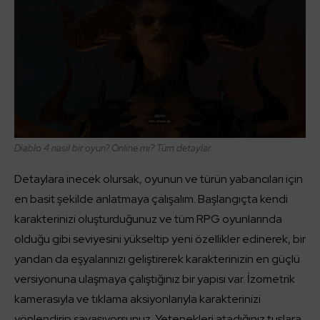
Diablo 4 nasıl bir oyun? Online mı? Tüm detaylar.
Detaylara inecek olursak, oyunun ve türün yabancıları için
en basit şekilde anlatmaya çalışalım. Başlangıçta kendi
karakterinizi oluşturduğunuz ve tüm RPG oyunlarında
olduğu gibi seviyesini yükseltip yeni özellikler edinerek, bir
yandan da eşyalarınızı geliştirerek karakterinizin en güçlü
versiyonuna ulaşmaya çalıştığınız bir yapısı var. İzometrik
kamerasıyla ve tıklama aksiyonlarıyla karakterinizi
yönlendirip savaşıyorsunuz. Yetenekleri atadığınız tuşlara