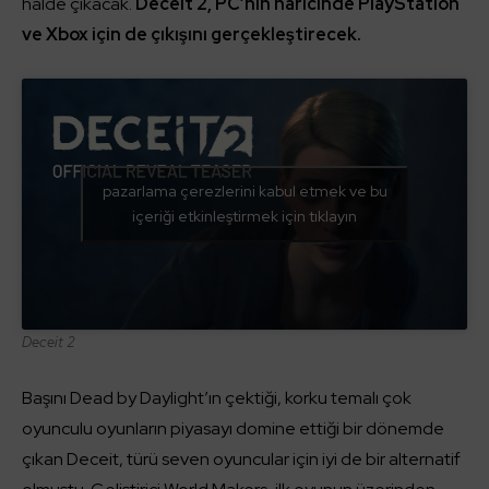
halde çıkacak.
Deceit 2, PC’nin haricinde PlayStation
ve Xbox için de çıkışını gerçekleştirecek.
pazarlama çerezlerini kabul etmek ve bu
içeriği etkinleştirmek için tıklayın
Deceit 2
Başını Dead by Daylight’ın çektiği, korku temalı çok
oyunculu oyunların piyasayı domine ettiği bir dönemde
çıkan Deceit, türü seven oyuncular için iyi de bir alternatif