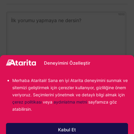
1000
Deneyimini Özelleştir
0
YORUM
Merhaba Ataritalı! Sana en iyi Atarita deneyimini sunmak ve
sitemizi geliştirmek için çerezler kullanıyor, gizliliğine önem
veriyoruz. Seçimlerini yönetmek ve detaylı bilgi almak için
çerez politikası
veya
aydınlatma metni
sayfamıza göz
atabilirsin.
Kabul Et