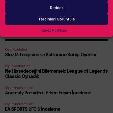
İçindekiler
Reddet
Göster
Tercihleri Görüntüle
Çerez Politikası
Daha Fazla Atarita
Oyun Listeleri
Slav Mitolojisine ve Kültürüne Sahip Oyunlar
Oyun Makaleleri
Ne Hissedeceğini Bilememek: League of Legends
Classic Oynadık
Oyun İncelemeleri
Anomaly President Erken Erişim İnceleme
Oyun İncelemeleri
EA SPORTS UFC 6 İnceleme