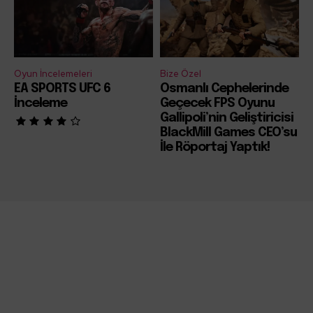
Oyun İncelemeleri
Bize Özel
EA SPORTS UFC 6
Osmanlı Cephelerinde
İnceleme
Geçecek FPS Oyunu
Gallipoli’nin Geliştiricisi
BlackMill Games CEO’su
İle Röportaj Yaptık!