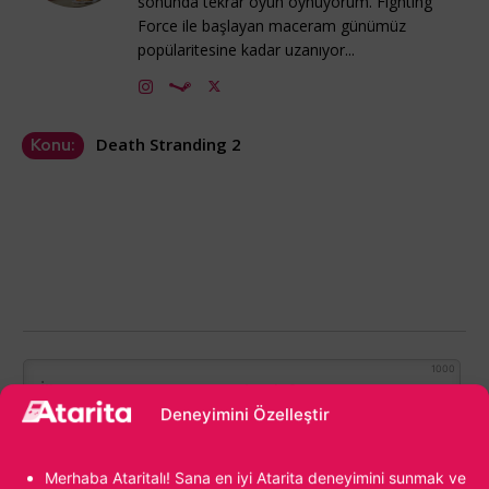
sonunda tekrar oyun oynuyorum. Fighting
Force ile başlayan maceram günümüz
popülaritesine kadar uzanıyor...
Death Stranding 2
Konu:
1000
Deneyimini Özelleştir
Merhaba Ataritalı! Sana en iyi Atarita deneyimini sunmak ve