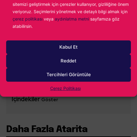
sitemizi geliştirmek için çerezler kullanıyor, gizliliğine önem
veriyoruz. Seçimlerini yönetmek ve detaylı bilgi almak için
çerez politikası
veya
aydınlatma metni
sayfamıza göz
atabilirsin.
0
YORUM
Kabul Et
Reddet
Tercihleri Görüntüle
Çerez Politikası
İçindekiler
Göster
Daha Fazla Atarita