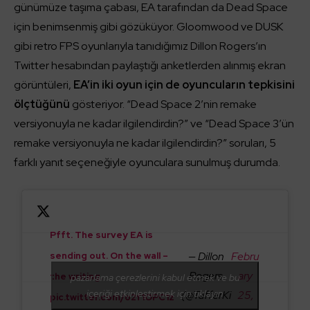
günümüze taşıma çabası, EA tarafından da Dead Space
için benimsenmiş gibi gözüküyor. Gloomwood ve DUSK
gibi retro FPS oyunlarıyla tanıdığımız Dillon Rogers’ın
Twitter hesabından paylaştığı anketlerden alınmış ekran
görüntüleri,
EA’in iki oyun için de oyuncuların tepkisini
ölçtüğünü
gösteriyor. “Dead Space 2’nin remake
versiyonuyla ne kadar ilgilendirdin?” ve “Dead Space 3’ün
remake versiyonuyla ne kadar ilgilendirdin?” soruları, 5
farklı yanıt seçeneğiyle oyunculara sunulmuş durumda.
Pfft. The survey EA is
— Dillon
Febru
sending out. On the wall –
Rogers
ary
the writing.
pazarlama çerezlerini kabul etmek ve bu
içeriği etkinleştirmek için tıklayın
(@TafferKi
25,
pic.twitter.com/o2f1OPC1z