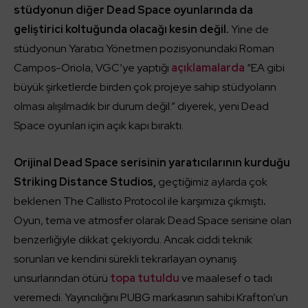
stüdyonun diğer Dead Space oyunlarında da
geliştirici koltuğunda olacağı kesin değil.
Yine de
stüdyonun Yaratıcı Yönetmen pozisyonundaki Roman
Campos-Oriola, VGC’ye yaptığı
açıklamalarda
“EA gibi
büyük şirketlerde birden çok projeye sahip stüdyoların
olması alışılmadık bir durum değil.” diyerek, yeni Dead
Space oyunları için açık kapı bıraktı.
Orijinal Dead Space serisinin yaratıcılarının kurduğu
Striking Distance Studios,
geçtiğimiz aylarda çok
beklenen The Callisto Protocol ile karşımıza çıkmıştı
.
Oyun, tema ve atmosfer olarak Dead Space serisine olan
benzerliğiyle dikkat çekiyordu. Ancak ciddi teknik
sorunları ve kendini sürekli tekrarlayan oynanış
unsurlarından ötürü
topa tutuldu
ve maalesef o tadı
veremedi. Yayıncılığını PUBG markasının sahibi Krafton’un