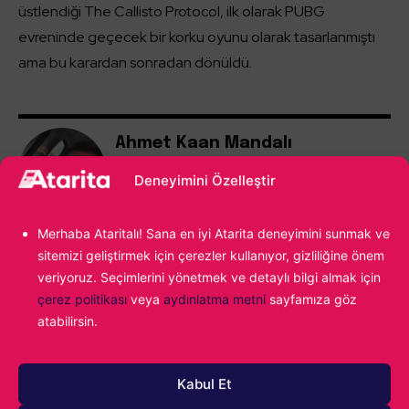
üstlendiği The Callisto Protocol, ilk olarak PUBG
evreninde geçecek bir korku oyunu olarak tasarlanmıştı
ama bu karardan sonradan dönüldü.
Ahmet Kaan Mandalı
Müşkülpesent yazar kişisi.
Deneyimini Özelleştir
Merhaba Ataritalı! Sana en iyi Atarita deneyimini sunmak ve
sitemizi geliştirmek için çerezler kullanıyor, gizliliğine önem
veriyoruz. Seçimlerini yönetmek ve detaylı bilgi almak için
çerez politikası
veya
aydınlatma metni
sayfamıza göz
atabilirsin.
Kabul Et
1000