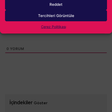
Reddet
Tercihleri Görüntüle
Çerez Politikası
0
YORUM
İçindekiler
Göster