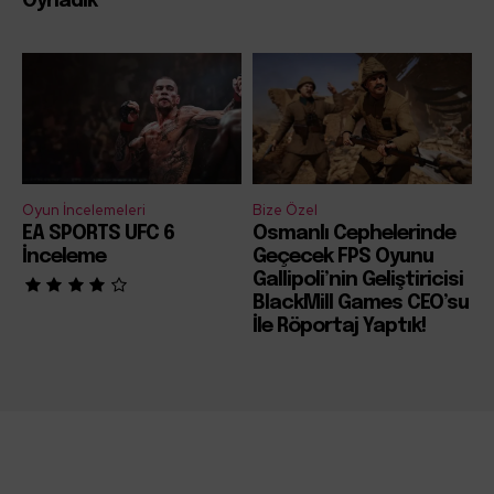
Oynadık
Oyun İncelemeleri
Bize Özel
EA SPORTS UFC 6
Osmanlı Cephelerinde
İnceleme
Geçecek FPS Oyunu
Gallipoli’nin Geliştiricisi
BlackMill Games CEO’su
İle Röportaj Yaptık!