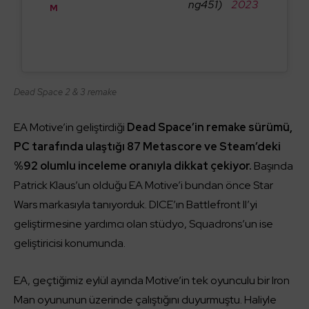
ng451)
2023
M
Dead Space 2 & 3 remake
EA Motive’in geliştirdiği
Dead Space’in remake sürümü,
PC tarafında ulaştığı 87 Metascore ve Steam’deki
%92 olumlu inceleme oranıyla dikkat çekiyor.
Başında
Patrick Klaus’un olduğu EA Motive’i bundan önce Star
Wars markasıyla tanıyorduk. DICE’ın Battlefront II’yi
geliştirmesine yardımcı olan stüdyo, Squadrons’un ise
geliştiricisi konumunda.
EA, geçtiğimiz eylül ayında Motive’in tek oyunculu bir Iron
Man oyununun üzerinde çalıştığını duyurmuştu. Haliyle