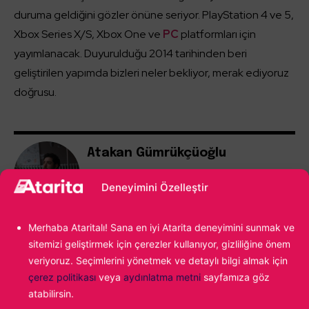
duruma geldiğini gözler önüne seriyor. PlayStation 4 ve 5,
Xbox Series X/S, Xbox One ve
PC
platformları için
yayımlanacak. Duyurulduğu 2014 tarihinden beri
geliştirilen yapımda bizleri neler bekliyor, merak ediyoruz
doğrusu.
Atakan Gümrükçüoğlu
Babadan gelme video oyun tutkunluğumun
Deneyimini Özelleştir
önüne geçemiyor, yazdıkça yazıyor ve en
sonunda tekrar oyun oynuyorum. Fighting
Force ile başlayan maceram günümüz
Merhaba Ataritalı! Sana en iyi Atarita deneyimini sunmak ve
popülaritesine kadar uzanıyor...
sitemizi geliştirmek için çerezler kullanıyor, gizliliğine önem
veriyoruz. Seçimlerini yönetmek ve detaylı bilgi almak için
çerez politikası
veya
aydınlatma metni
sayfamıza göz
atabilirsin.