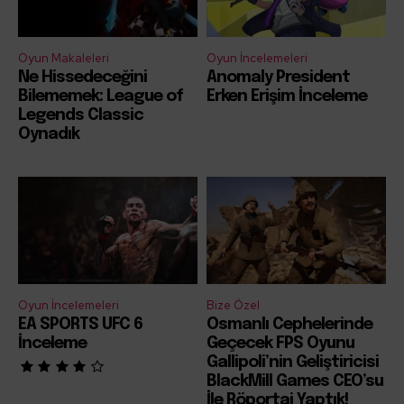
Oyun Makaleleri
Oyun İncelemeleri
Ne Hissedeceğini
Anomaly President
Bilememek: League of
Erken Erişim İnceleme
Legends Classic
Oynadık
Oyun İncelemeleri
Bize Özel
EA SPORTS UFC 6
Osmanlı Cephelerinde
İnceleme
Geçecek FPS Oyunu
Gallipoli’nin Geliştiricisi
BlackMill Games CEO’su
İle Röportaj Yaptık!