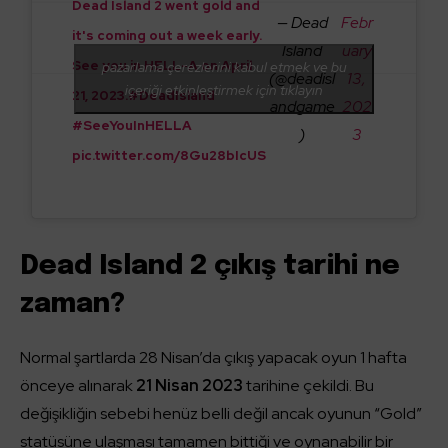
Dead Island 2 went gold and
— Dead
Febr
it's coming out a week early.
Island
uary
See you in HELL-A on April
pazarlama çerezlerini kabul etmek ve bu
(@deadisl
13,
içeriği etkinleştirmek için tıklayın
21, 2023.
#DeadIsland
andgame
202
#SeeYouInHELLA
)
3
pic.twitter.com/8Gu28bIcUS
Dead Island 2 çıkış tarihi ne
zaman?
Normal şartlarda 28 Nisan’da çıkış yapacak oyun 1 hafta
önceye alınarak
21 Nisan 2023
tarihine çekildi. Bu
değişikliğin sebebi henüz belli değil ancak oyunun “Gold”
statüsüne ulaşması tamamen bittiği ve oynanabilir bir