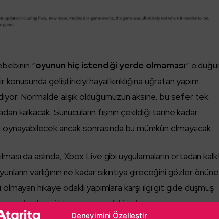
ebebinin “
oyunun hiç istendiği yerde olmaması
” olduğu
ir konusunda geliştiriciyi hayal kırıklığına uğratan yapım
yor. Normalde alışık olduğumuzun aksine, bu sefer tek
an kalkacak. Sunucuların fişinin çekildiği tarihe kadar
u oynayabilecek ancak sonrasında bu mümkün olmayacak.
lması da aslında, Xbox Live gibi uygulamaların ortadan kalkt
unların varlığının ne kadar sıkıntıya gireceğini gözler önüne
 olmayan hikaye odaklı yapımlara karşı ilgi git gide düşmüş
koruyan
herhangi bir yapı ne yazık ki yok
.
Deneyimini Özelleştir