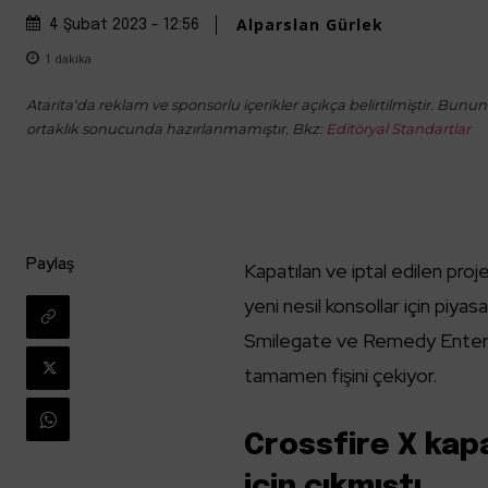
Alparslan Gürlek
4 Şubat 2023 - 12:56
1
dakika
Atarita'da reklam ve sponsorlu içerikler açıkça belirtilmiştir. Bunun d
ortaklık sonucunda hazırlanmamıştır. Bkz:
Editöryal Standartlar
Paylaş
Kapatılan ve iptal edilen proj
yeni nesil konsollar için piyas
Smilegate ve Remedy Entert
tamamen fişini çekiyor.
Crossfire X kapa
için çıkmıştı