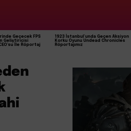
rinde Geçecek FPS
1923 İstanbul’unda Geçen Aksiyon
n Geliştiricisi
Korku Oyunu Undead Chronicles
CEO’su İle Röportaj
Röportajımız
eden
k
ahi