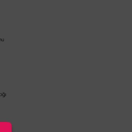
nu
ığı