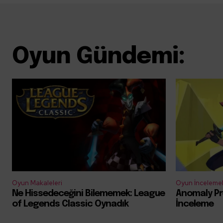
Oyun Gündemi:
Oyun Makaleleri
Oyun İncelemel
Ne Hissedeceğini Bilememek: League
Anomaly Pr
of Legends Classic Oynadık
İnceleme