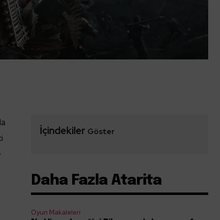
da
İçindekiler
Göster
i
e
Daha Fazla Atarita
Oyun Makaleleri