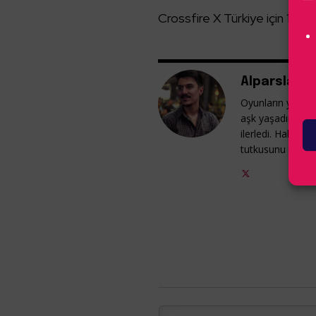
Crossfire X Türkiye için 18 
Alparslan G
Oyunların yeni ye
aşk yaşadım. Ag
ilerledi. Hala o
tutkusunu taşıy