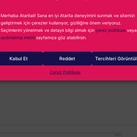
Mayıs 03:00’da kapanacak.
Merhaba Ataritalı! Sana en iyi Atarita deneyimini sunmak ve sitemizi
geliştirmek için çerezler kullanıyor, gizliliğine önem veriyoruz.
Seçimlerini yönetmek ve detaylı bilgi almak için
çerez politikası
veya
ürlek
aydınlatma metni
sayfamıza göz atabilirsin.
ni yaygınlaştığı dönemlerde bir çocuk olarak video oyunlarıyla ilk bakı
e of Empires II ile başlayan yolculuk, kendi oyunumu yapmaya kadar
yun sektöründeyim ve hala o ilk kez Age of Empires II oynayan çocuğun
Kabul Et
Reddet
Tercihleri Görüntü
orum.
Çerez Politikası
1000