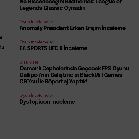
Ne Hissedeceğini Bilememek: League of
Legends Classic Oynadık
u
Oyun İncelemeleri
Anomaly President Erken Erişim İnceleme
a
Oyun İncelemeleri
da
EA SPORTS UFC 6 İnceleme
Bize Özel
Osmanlı Cephelerinde Geçecek FPS Oyunu
Gallipoli’nin Geliştiricisi BlackMill Games
CEO’su İle Röportaj Yaptık!
Oyun İncelemeleri
Dystopicon İnceleme