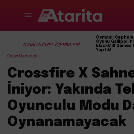
Osmanlı Cephele
Oyunu Gallipoli’ni
ATARİTA ÖZEL İÇERİKLERİ:
BlackMill Games 
Yaptık!
Oyun Haberleri
Crossfire X Sahn
İniyor: Yakında Te
Oyunculu Modu D
Oynanamayacak