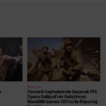
Bize Özel
e
Osmanlı Cephelerinde Geçecek FPS
Oyunu Gallipoli’nin Geliştiricisi
BlackMill Games CEO’su İle Röportaj