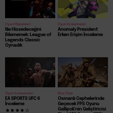
Oyun Makaleleri
Oyun İncelemeleri
Ne Hissedeceğini
Anomaly President
Bilememek: League of
Erken Erişim İnceleme
Legends Classic
Oynadık
Oyun İncelemeleri
Bize Özel
EA SPORTS UFC 6
Osmanlı Cephelerinde
İnceleme
Geçecek FPS Oyunu
Gallipoli’nin Geliştiricisi