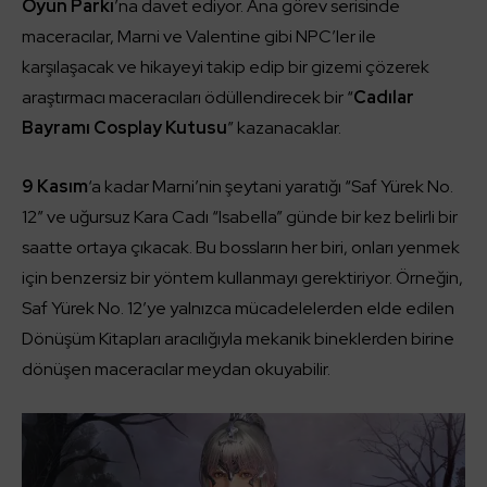
Oyun Parkı
’na davet ediyor. Ana görev serisinde
maceracılar, Marni ve Valentine gibi NPC’ler ile
karşılaşacak ve hikayeyi takip edip bir gizemi çözerek
araştırmacı maceracıları ödüllendirecek bir “
Cadılar
Bayramı Cosplay Kutusu
” kazanacaklar.
9 Kasım
‘a kadar Marni’nin şeytani yaratığı “Saf Yürek No.
12” ve uğursuz Kara Cadı “Isabella” günde bir kez belirli bir
saatte ortaya çıkacak. Bu bossların her biri, onları yenmek
için benzersiz bir yöntem kullanmayı gerektiriyor. Örneğin,
Saf Yürek No. 12’ye yalnızca mücadelelerden elde edilen
Dönüşüm Kitapları aracılığıyla mekanik bineklerden birine
dönüşen maceracılar meydan okuyabilir.