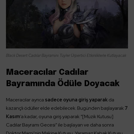
Black Desert Cadılar Bayramını Tüyler Ürpertici Etkinliklerle Kutlayacak
Maceracılar Cadılar
Bayramında Ödüle Doyacak
Maceracılar ayrıca
sadece oyuna giriş yaparak
da
kazançlı ödüller elde edebilecek. Bugünden başlayarak
7
Kasım
‘a kadar, oyuna giriş yaparak “[Müzik Kutusu]
Cadılar Bayramı Gecesi” ile başlayan ve daha sonra
Doktor Marni’nin Makine Kutusu, Yaramaz Kabak Kutusu