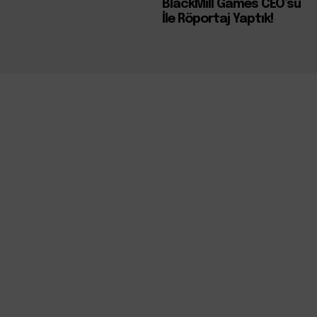
BlackMill Games CEO’su
İle Röportaj Yaptık!