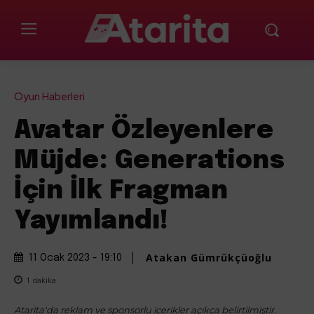
Oyun Haberleri
Avatar Özleyenlere
Müjde: Generations
İçin İlk Fragman
Yayımlandı!
Atakan Gümrükçüoğlu
11 Ocak 2023 - 19:10
1
dakika
Atarita'da reklam ve sponsorlu içerikler açıkça belirtilmiştir.