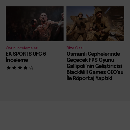
Oyun İncelemeleri
Bize Özel
EA SPORTS UFC 6
Osmanlı Cephelerinde
İnceleme
Geçecek FPS Oyunu
Gallipoli’nin Geliştiricisi
BlackMill Games CEO’su
İle Röportaj Yaptık!