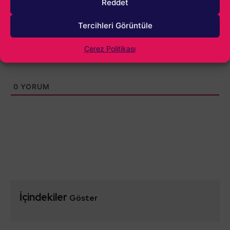
Reddet
Tercihleri Görüntüle
Çerez Politikası
0
YORUM
İçindekiler
Göster