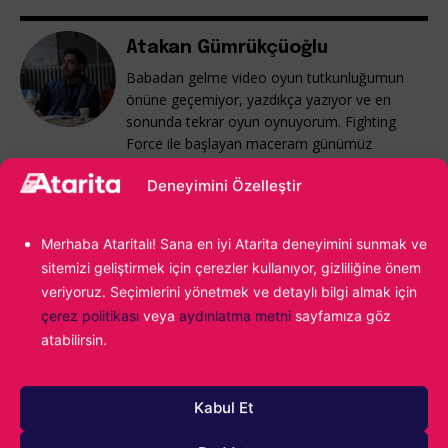
Atakan Gümrükçüoğlu
Babadan gelme video oyun tutkunluğumun
önüne geçemiyor, yazdıkça yazıyor ve en
sonunda tekrar oyun oynuyorum. Fighting
Force ile başlayan maceram günümüz
popülaritesine kadar uzanıyor...
Deneyimini Özelleştir
Merhaba Ataritalı! Sana en iyi Atarita deneyimini sunmak ve
sitemizi geliştirmek için çerezler kullanıyor, gizliliğine önem
veriyoruz. Seçimlerini yönetmek ve detaylı bilgi almak için
çerez politikası
veya
aydınlatma metni
sayfamıza göz
atabilirsin.
1000
Kabul Et