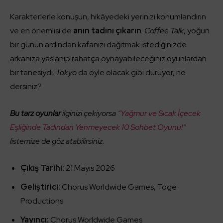
Karakterlerle konuşun, hikâyedeki yerinizi konumlandırın
ve en önemlisi de
anın tadını çıkarın
.
Coffee Talk
, yoğun
bir günün ardından kafanızı dağıtmak istediğinizde
arkanıza yaslanıp rahatça oynayabileceğiniz oyunlardan
bir tanesiydi.
Tokyo
da öyle olacak gibi duruyor, ne
dersiniz?
Bu tarz oyunlar
ilginizi çekiyorsa
“Yağmur ve Sıcak İçecek
Eşliğinde Tadından Yenmeyecek 10 Sohbet Oyunu!”
listemize de göz atabilirsiniz.
Çıkış Tarihi:
21 Mayıs 2026
Geliştirici:
Chorus Worldwide Games, Toge
Productions
Yayıncı:
Chorus Worldwide Games