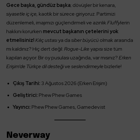
Gece başka, gündüz başka
; dövüşler bir kenara,
siyasetle iç içe,
kaotik bir sürece giriyoruz. Partimizi
düzenlemeli, imajımızı güçlendirmeli ve azınlık
Fluffy
lerin
hakkını korurken
mevcut başkanın çetelerini yok
etmelisiniz!
Kılıç ustası
ya da
siber büyücü
olmak arasında
mı kaldınız? Hiç dert değil:
Rogue-Like
yapısı size tüm
kapıları açıyor. Bir oy pusulası uzağında, var mısınız?
Erken
Erişim’de Türkçe dil desteği
ve
seslendirmeyle
bizlerle!
Çıkış Tarihi:
3 Ağustos 2026 (Erken Erişim)
Geliştirici:
Phew Phew Games
Yayıncı:
Phew Phew Games, Gamedev.ist
Neverway