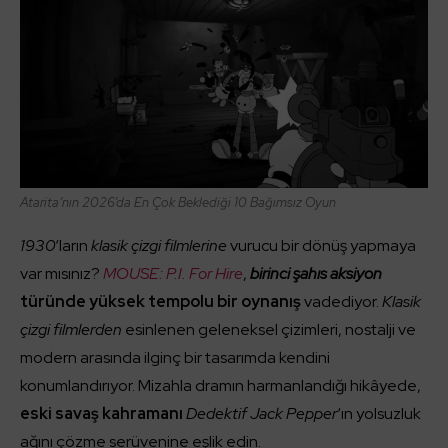
Atarita’nın 2026’da En Çok Beklediği 10 Bağımsız Oyun
1930
‘ların
klasik çizgi filmlerine
vurucu bir dönüş yapmaya
var mısınız?
MOUSE: P.I. For Hire
,
birinci şahıs aksiyon
türünde yüksek tempolu bir oynanış
vadediyor.
Klasik
çizgi filmlerden
esinlenen geleneksel çizimleri, nostalji ve
modern arasında ilginç bir tasarımda kendini
konumlandırıyor. Mizahla dramın harmanlandığı hikâyede,
eski savaş kahramanı
Dedektif Jack Pepper
‘ın yolsuzluk
ağını çözme serüvenine eşlik edin.