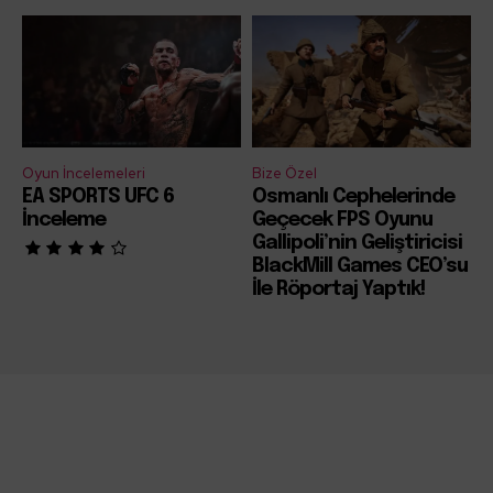
Oyun İncelemeleri
Bize Özel
EA SPORTS UFC 6
Osmanlı Cephelerinde
İnceleme
Geçecek FPS Oyunu
Gallipoli’nin Geliştiricisi
BlackMill Games CEO’su
İle Röportaj Yaptık!