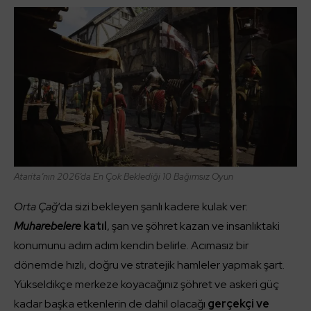
Atarita’nın 2026’da En Çok Beklediği 10 Bağımsız Oyun
Orta Çağ
‘da sizi bekleyen şanlı kadere kulak ver:
Muharebelere
katıl
, şan ve şöhret kazan ve insanlıktaki
konumunu adım adım kendin belirle. Acımasız bir
dönemde hızlı, doğru ve stratejik hamleler yapmak şart.
Yükseldikçe merkeze koyacağınız şöhret ve askeri güç
kadar başka etkenlerin de dahil olacağı
gerçekçi ve