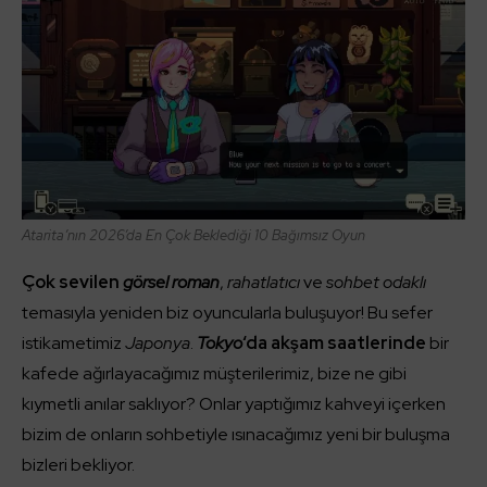
Atarita’nın 2026’da En Çok Beklediği 10 Bağımsız Oyun
Çok sevilen
görsel roman
,
rahatlatıcı
ve
sohbet odaklı
temasıyla yeniden biz oyuncularla buluşuyor! Bu sefer
istikametimiz
Japonya
.
Tokyo
‘da akşam saatlerinde
bir
kafede ağırlayacağımız müşterilerimiz, bize ne gibi
kıymetli anılar saklıyor? Onlar yaptığımız kahveyi içerken
bizim de onların sohbetiyle ısınacağımız yeni bir buluşma
bizleri bekliyor.