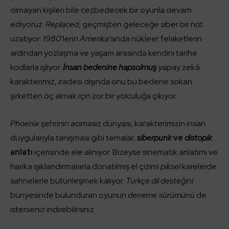
olmayan kişileri bile cezbedecek bir oyunla devam
ediyoruz.
Replaced
, geçmişten geleceğe siber bir not
uzatıyor:
1980
‘lerin
Amerika
‘sında nükleer felaketlerin
ardından yozlaşma ve yaşam arasında kendini tarihe
kodlarla işliyor.
İnsan bedenine hapsolmuş
yapay zekâ
karakterimiz, iradesi dışında onu bu bedene sokan
şirketten öç almak için zor bir yolculuğa çıkıyor.
Phoenix
şehrinin acımasız dünyası, karakterimizin insan
duygularıyla tanışması gibi temalar,
siberpunk
ve
distopik
anlatı
içerisinde ele alınıyor. Bizeyse sinematik anlatımı ve
harika ışıklandırmalarla donatılmış el çizimi
piksel
karelerde
sahnelerle bütünleşmek kalıyor.
Türkçe dil desteğini
bünyesinde bulunduran oyunun
deneme sürümünü
de
isterseniz indirebilirsiniz.