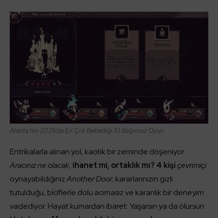
Atarita’nın 2026’da En Çok Beklediği 10 Bağımsız Oyun
Entrikalarla alınan yol, kaotik bir zeminde döşeniyor.
Aracınız ne olacak,
ihanet mi, ortaklık mı? 4 kişi
çevrimiçi
oynayabildiğiniz
Another Door
; kararlarınızın gizli
tutulduğu, blöflerle dolu acımasız ve karanlık bir deneyim
vadediyor. Hayat kumardan ibaret: Yaşarsın ya da ölürsün.