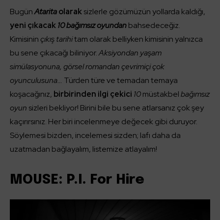
Bugün
Atarita
olarak
sizlerle gözümüzün yollarda kaldığı,
yeni çıkacak
10 bağımsız oyundan
bahsedeceğiz.
Kimisinin
çıkış tarihi
tam olarak belliyken kimisinin yalnızca
bu sene çıkacağı biliniyor.
Aksiyondan yaşam
simülasyonuna, görsel romandan çevrimiçi çok
oyunculusuna…
Türden türe ve temadan temaya
koşacağınız,
birbirinden ilgi çekici
10
müstakbel
bağımsız
oyun
sizleri bekliyor! Birini bile bu sene atlarsanız çok şey
kaçırırsınız. Her biri incelenmeye değecek gibi duruyor.
Söylemesi bizden, incelemesi sizden; lafı daha da
uzatmadan bağlayalım, listemize atlayalım!
MOUSE: P.I. For Hire