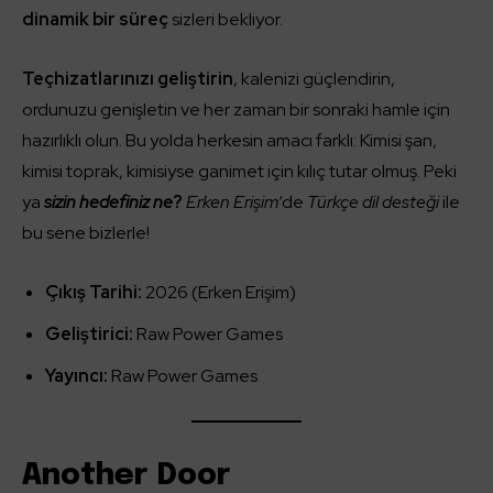
dinamik bir süreç
sizleri bekliyor.
Teçhizatlarınızı geliştirin
, kalenizi güçlendirin,
ordunuzu genişletin ve her zaman bir sonraki hamle için
hazırlıklı olun. Bu yolda herkesin amacı farklı: Kimisi şan,
kimisi toprak, kimisiyse ganimet için kılıç tutar olmuş. Peki
ya
sizin hedefiniz ne
?
Erken Erişim
‘de
Türkçe dil desteği
ile
bu sene bizlerle!
Çıkış Tarihi:
2026 (Erken Erişim)
Geliştirici:
Raw Power Games
Yayıncı:
Raw Power Games
Another Door