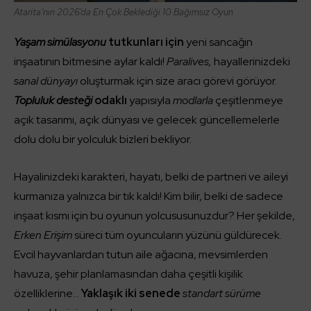
Atarita’nın 2026’da En Çok Beklediği 10 Bağımsız Oyun
Yaşam simülasyonu
tutkunları için
yeni sancağın
inşaatının bitmesine aylar kaldı!
Paralives,
hayallerinizdeki
sanal dünyayı
oluşturmak için size aracı görevi görüyor.
Topluluk desteği
odaklı
yapısıyla
modlarla
çeşitlenmeye
açık tasarımı, açık dünyası ve gelecek güncellemelerle
dolu dolu bir yolculuk bizleri bekliyor.
Hayalinizdeki karakteri, hayatı, belki de partneri ve aileyi
kurmanıza yalnızca bir tık kaldı! Kim bilir, belki de sadece
inşaat kısmı için bu oyunun yolcususunuzdur? Her şekilde,
Erken Erişim
süreci tüm oyuncuların yüzünü güldürecek.
Evcil hayvanlardan tutun aile ağacına, mevsimlerden
havuza, şehir planlamasından daha çeşitli kişilik
özelliklerine…
Yaklaşık iki senede
standart sürüme