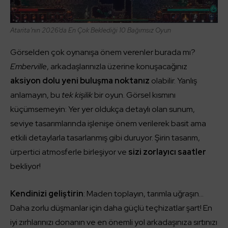
Atarita’nın 2026’da En Çok Beklediği 10 Bağımsız Oyun
Görselden çok oynanışa önem verenler burada mı?
Emberville
, arkadaşlarınızla üzerine konuşacağınız
aksiyon dolu yeni buluşma noktanız
olabilir. Yanlış
anlamayın, bu
tek kişilik
bir oyun. Görsel kısmını
küçümsemeyin: Yer yer oldukça detaylı olan sunum,
seviye tasarımlarında işlenişe önem verilerek basit ama
etkili detaylarla tasarlanmış gibi duruyor. Şirin tasarım,
ürpertici atmosferle birleşiyor ve
sizi zorlayıcı saatler
bekliyor!
Kendinizi geliştirin
: Maden toplayın, tarımla uğraşın…
Daha zorlu düşmanlar için daha güçlü teçhizatlar şart! En
iyi zırhlarınızı donanın ve en önemli yol arkadaşınıza sırtınızı