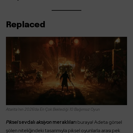
Replaced
Atarita’nın 2026’da En Çok Beklediği 10 Bağımsız Oyun
Piksel
sevdalı
aksiyon
meraklıları
buraya! Adeta görsel
şölen niteliğindeki tasarımıyla piksel oyunlarla arası pek