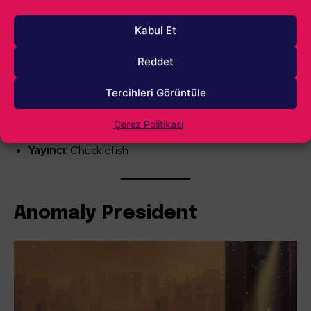
arkadaşlar edinin.
Adeta yaşayan bir şehir
olan
Mossport
, sizle birlikte hareketliliğini koruyor. Herkes kendi
Kabul Et
rutininde koşuşturuyor, mevsimlerse geçip gidiyor… Daha
ne duruyorsunuz? Süpürge orada!
Reddet
Tercihleri Görüntüle
Çıkış Tarihi:
2026
Geliştirici:
Chucklefish, Robotality
Çerez Politikası
Yayıncı:
Chucklefish
Anomaly President