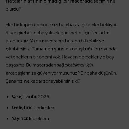
Hataların affının olmadığı bir macerada
seçimin ne
olurdu?
Her bir kapının ardında sizi bambaşka gizemler bekliyor.
Riske girebilir, daha yüksek ganimetler için ileri adım
atabilirsiniz. Ya da maceranızı burada bitirebilir ve
çıkabilirsiniz.
Tamamen şansın konuştuğu
bu oyunda
yeteneklerin bir önemi yok. Hayatın gerçekleriyle baş
başasınız. Bu maceradan
sağ çıkabilmek için
arkadaşlarınıza güveniyor musunuz? Bir daha düşünün.
Şansınızı ne kadar zorlayabilirsiniz ki?
Çıkış Tarihi:
2026
Geliştirici:
Indieklem
Yayıncı:
Indieklem