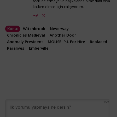
tecrübe etmeye ve başkalarına biraz dahi olsa
katkım olması için çalışıyorum.
Witchbrook
Neverway
Konu:
Chronicles Medieval
Another Door
Anomaly President
MOUSE: P.I. For Hire
Replaced
Paralives
Emberville
1000