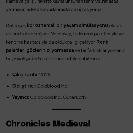
kalmaya çalış.
Hayatta kalma
unsurları tarım ve
zanaatla
yetmiyor, adeta kâbuslarımızla da uğraşıyoruz.
Daha çok
korku temalı bir yaşam simülasyonu
olarak
adlandırabileceğimiz
Neverway
, farklı renk paletleriyle ve
kendine has tarzıyla da oldukça ilgi çekiyor.
Renk
paletleri gözlerinizi yormazsa
ve bir farklılık arıyorsanız
bu
psikolojik korku
kâbusuna ortak olabilirsiniz.
Çıkış Tarihi:
2026
Geliştirici:
Coldblood Inc.
Yayıncı:
Coldblood Inc., Outersloth
Chronicles Medieval