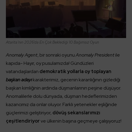
Atarita’nın 2026’da En Çok Beklediği 10 Bağımsız Oyun
Anomaly Agent
, bir sonraki oyunu
Anomaly President
ile
kapıda- Hayır, oy pusulamızda! Gündüzleri
vatandaşlardan
demokratik yollarla oy toplayan
başkan adayı
karakterimiz, gecenin karanlığının gizlediği
başkan kimliğinin ardında düşmanlarının peşine düşüyor.
Anomalilerle dolu dünyada, düşman hedeflerimizden
kazancımız da onlar oluyor. Farklı yetenekler eşliğinde
güçlerimizi geliştiriyor,
dövüş sekanslarımızı
çeşitlendiriyor
ve ülkenin başına geçmeye çalışıyoruz!