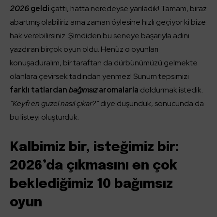
2026
geldi
çattı, hatta neredeyse yarıladık! Tamam, biraz
abartmış olabiliriz ama zaman öylesine hızlı geçiyor ki bize
hak verebilirsiniz. Şimdiden bu seneye başarıyla adını
yazdıran birçok oyun oldu. Henüz o oyunları
konuşaduralım, bir taraftan da dürbünümüzü gelmekte
olanlara çevirsek tadından yenmez! Sunum tepsimizi
farklı tatlardan
bağımsız
aromalarla
doldurmak istedik.
“Keyfi en güzel nasıl çıkar?”
diye düşündük, sonucunda da
bu listeyi oluşturduk.
Kalbimiz bir, isteğimiz bir:
2026’da çıkmasını en çok
beklediğimiz 10 bağımsız
oyun