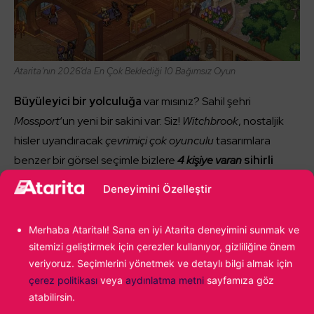
Atarita’nın 2026’da En Çok Beklediği 10 Bağımsız Oyun
Büyüleyici bir yolculuğa
var mısınız? Sahil şehri
Mossport
‘un yeni bir sakini var: Siz!
Witchbrook
, nostaljik
hisler uyandıracak
çevrimiçi çok oyunculu
tasarımlara
benzer bir görsel seçimle bizlere
4 kişiye varan
sihirli
saatler
vadediyor. Dilerseniz
tek süpürge
, dilerseniz de
4
Deneyimini Özelleştir
kişilik
meclis
olarak
Mossport
yaşamına karışın ve onların bir
parçası hâline gelin.
Merhaba Ataritalı! Sana en iyi Atarita deneyimini sunmak ve
sitemizi geliştirmek için çerezler kullanıyor, gizliliğine önem
Yaşam simülasyonu
türüne bir de bu gözden bakın:
veriyoruz. Seçimlerini yönetmek ve detaylı bilgi almak için
Güçlerinizi geliştirin, yeni başarımlar edinin, evinizi ve
çerez politikası
veya
aydınlatma metni
sayfamıza göz
görünüşünüzü kendinize özgü hâle getirerek harika
atabilirsin.