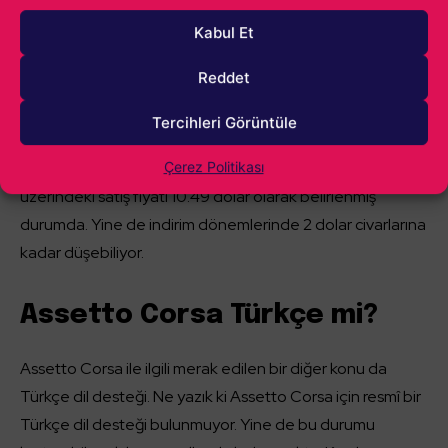
Assetto Corsa kaç TL?
Kabul Et
Steam’in dolar kuruna geçiş yapması oyun fiyatlarını bir
Reddet
hayli değiştirdi. Bundan etkilenen oyunlardan biri de
Assetto Corsa oldu. Daha önce Steam üzerinde olduça
Tercihleri Görüntüle
uygun fiyatlara satın alınabilen oyun, dolar kuruna
geçilmesi ile artık çok da uygun değil. Oyunun Steam
Çerez Politikası
üzerindeki satış fiyatı 10.49 dolar olarak belirlenmiş
durumda. Yine de indirim dönemlerinde 2 dolar civarlarına
kadar düşebiliyor.
Assetto Corsa Türkçe mi?
Assetto Corsa ile ilgili merak edilen bir diğer konu da
Türkçe dil desteği. Ne yazık ki Assetto Corsa için resmî bir
Türkçe dil desteği bulunmuyor. Yine de bu durumu