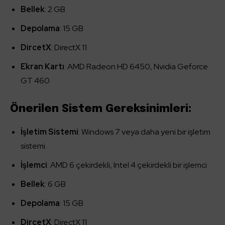
Bellek
: 2 GB
Depolama
: 15 GB
DircetX
: DirectX 11
Ekran Kartı
: AMD Radeon HD 6450, Nvidia Geforce
GT 460
Önerilen Sistem Gereksinimleri:
İşletim Sistemi
: Windows 7 veya daha yeni bir işletim
sistemi.
İşlemci
: AMD 6 çekirdekli, Intel 4 çekirdekli bir işlemci
Bellek
: 6 GB
Depolama
: 15 GB
DircetX
: DirectX 11