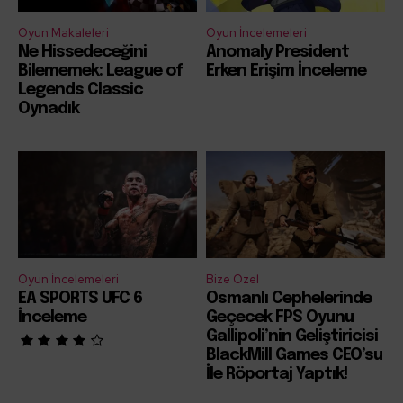
Oyun Makaleleri
Oyun İncelemeleri
Ne Hissedeceğini
Anomaly President
Bilememek: League of
Erken Erişim İnceleme
Legends Classic
Oynadık
Oyun İncelemeleri
Bize Özel
EA SPORTS UFC 6
Osmanlı Cephelerinde
İnceleme
Geçecek FPS Oyunu
Gallipoli’nin Geliştiricisi
BlackMill Games CEO’su
İle Röportaj Yaptık!