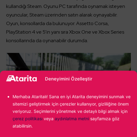
kullandığı Steam. Oyunu PC tarafında oynamak isteyen
oyuncular, Steam üzerinden satın alarak oynayabilir.
Oyun, konsollarda da bulunuyor. Assetto Corsa,
PlayStation 4 ve 5’in yanı sıra Xbox One ve Xbox Series
konsollarında da oynanabilir durumda.
Deneyimini Özelleştir
Merhaba Ataritalı! Sana en iyi Atarita deneyimini sunmak ve
sitemizi geliştirmek için çerezler kullanıyor, gizliliğine önem
veriyoruz. Seçimlerini yönetmek ve detaylı bilgi almak için
çerez politikası
veya
aydınlatma metni
sayfamıza göz
atabilirsin.