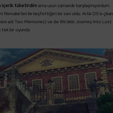
 içerik tüketirdim
ama uzun zamandır karşılaşmıyordum.
Remake’leri ile keşfettiğim bir seri oldu. Artık DS’e çıka
eni adı Two Memories) ve de Wii’deki Journey Into Lost
k tek bir oyunda