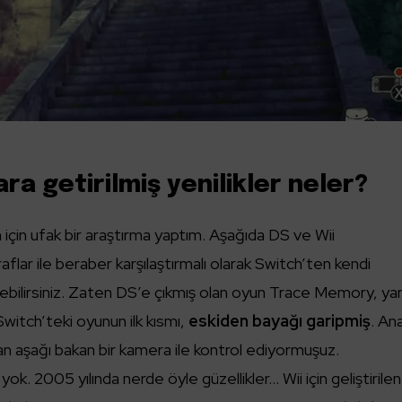
ara getirilmiş yenilikler neler?
için ufak bir araştırma yaptım. Aşağıda DS ve Wii
flar ile beraber karşılaştırmalı olarak Switch’ten kendi
yebilirsiniz. Zaten DS’e çıkmış olan oyun Trace Memory, yan
witch’teki oyunun ilk kısmı,
eskiden bayağı garipmiş
. An
an aşağı bakan bir kamera ile kontrol ediyormuşuz.
k. 2005 yılında nerde öyle güzellikler… Wii için geliştirilen