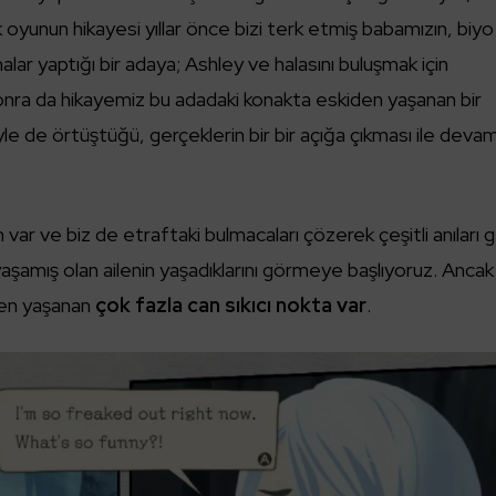
İlk oyunun hikayesi yıllar önce bizi terk etmiş babamızın, biyo
ışmalar yaptığı bir adaya; Ashley ve halasını buluşmak için
sonra da hikayemiz bu adadaki konakta eskiden yaşanan bir
yle de örtüştüğü, gerçeklerin bir bir açığa çıkması ile deva
var ve biz de etraftaki bulmacaları çözerek çeşitli anıları g
şamış olan ailenin yaşadıklarını görmeye başlıyoruz. Ancak
rken yaşanan
çok fazla can sıkıcı nokta var
.