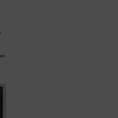
m
eri