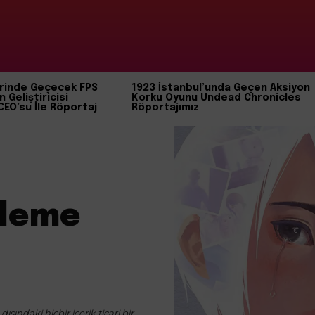
rinde Geçecek FPS
1923 İstanbul’unda Geçen Aksiyon
n Geliştiricisi
Korku Oyunu Undead Chronicles
CEO’su İle Röportaj
Röportajımız
eleme
ışındaki hiçbir içerik ticari bir