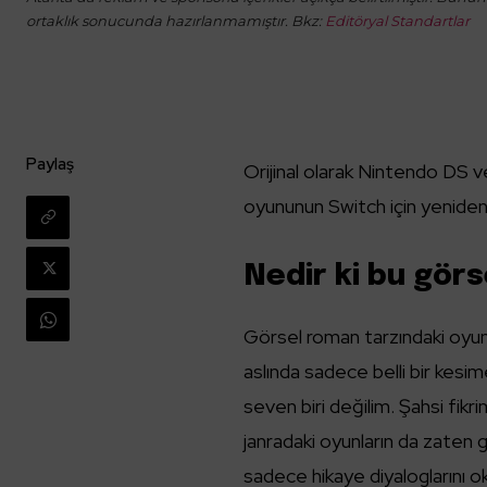
ortaklık sonucunda hazırlanmamıştır. Bkz:
Editöryal Standartlar
Paylaş
Orijinal olarak Nintendo DS v
oyununun Switch için yeniden ya
Nedir ki bu gör
Görsel roman tarzındaki oyunla
aslında sadece belli bir kesi
seven biri değilim. Şahsi fikri
janradaki oyunların da zaten 
sadece hikaye diyaloglarını 