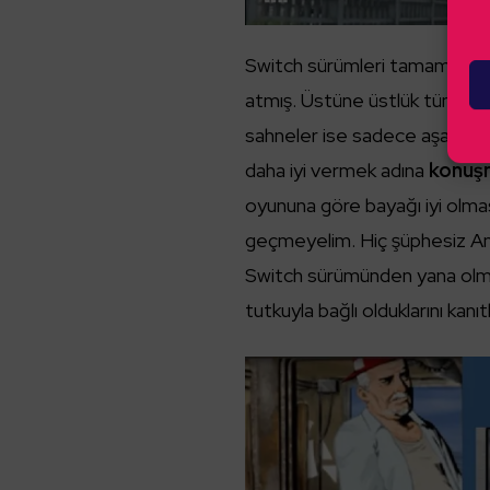
Switch sürümleri tamamen gezi
atmış. Üstüne üstlük tüm oyu
sahneler ise sadece aşağıda 
daha iyi vermek adına
konuşm
oyununa göre bayağı iyi olma
geçmeyelim. Hiç şüphesiz Ano
Switch sürümünden yana olmalı
tutkuyla bağlı olduklarını kanıtl