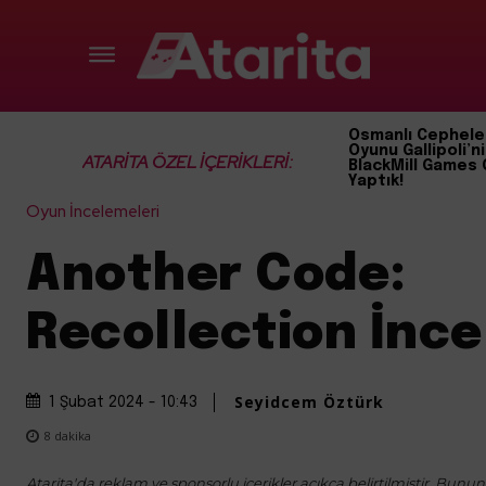
Osmanlı Cephele
Oyunu Gallipoli’ni
ATARİTA ÖZEL İÇERİKLERİ:
BlackMill Games 
Yaptık!
Oyun İncelemeleri
Another Code:
Recollection İnc
Seyidcem Öztürk
1 Şubat 2024 - 10:43
8
dakika
Atarita'da reklam ve sponsorlu içerikler açıkça belirtilmiştir. Bunun d