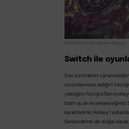
Another Code: Recollection Manzara
Switch ile oyunl
Eski sürümlerini oynamadığım 
sürümlerinden aldığım fotoğra
çektiğim fotoğrafları incele
bizim şu an inceleyeceğimiz S
karakterimiz Ashley’i yukarıd
Seslendirme de doğal olarak yo