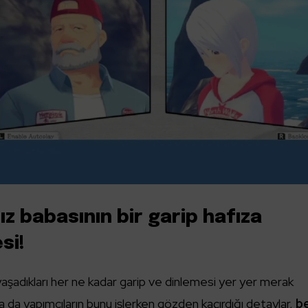
ız babasının bir garip hafıza
si!
aşadıkları her ne kadar garip ve dinlemesi yer yer merak
a da yapımcıların bunu işlerken gözden kaçırdığı detaylar,
b