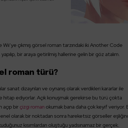
e Wii’ye çıkmış görsel roman tarzındaki iki Another Code
pılıp, bir araya getirilmiş hallerine gelin bir göz atalım.
sel roman türü?
r sanat dizaynları ve oynanış olarak verdikleri kararlar ile
me hitap ediyorlar. Açık konuşmak gerekirse bu türü çokta
m açıp bir
çizgi roman
okumak bana daha çok keyif veriyor. 
genel olarak bir noktadan sonra hareketsiz görseller eşliği
okuduğunuz kısımlardan oluştuğu yadsınamaz bir gerçek.