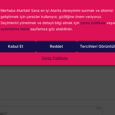
Merhaba Ataritalı! Sana en iyi Atarita deneyimini sunmak ve sitemizi
rükçüoğlu
geliştirmek için çerezler kullanıyor, gizliliğine önem veriyoruz.
ideo oyun tutkunluğumun önüne geçemiyor, yazdıkça yazıyor ve en
Seçimlerini yönetmek ve detaylı bilgi almak için
çerez politikası
veya
oyun oynuyorum. Fighting Force ile başlayan maceram günümüz
aydınlatma metni
sayfamıza göz atabilirsin.
dar uzanıyor...
Kabul Et
Reddet
Tercihleri Görüntü
Çerez Politikası
1000