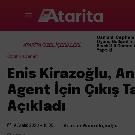
Osmanlı Cephele
Oyunu Gallipoli’ni
ATARİTA ÖZEL İÇERİKLERİ:
BlackMill Games 
Yaptık!
Oyun Haberleri
Enis Kirazoğlu, A
Agent İçin Çıkış Ta
Açıkladı
Atakan Gümrükçüoğlu
9 Aralık 2023 - 18:05
1
dakika