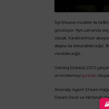
Synthwave müzikler ile birlik
görünüyor. Aynı zamanda seç
olacak. Karakterimizin aksiyo
akışına da dokunabileceğiz. Bu
verebileceğiz.
Gaming İstanbul 2023 çerçev
ön incelemeyi
şuradan
okuyara
Anomaly Agent Steam mağa
Steam Deck ve Nintendo Swi