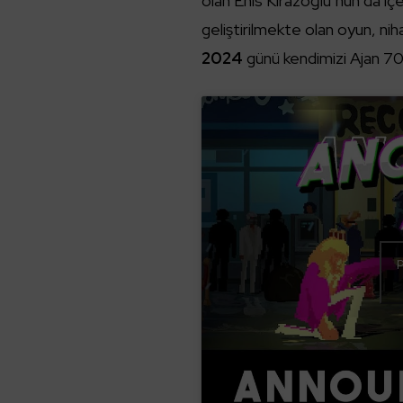
olan Enis Kirazoğlu’nun da 
geliştirilmekte olan oyun, nih
2024
günü kendimizi Ajan 7
p