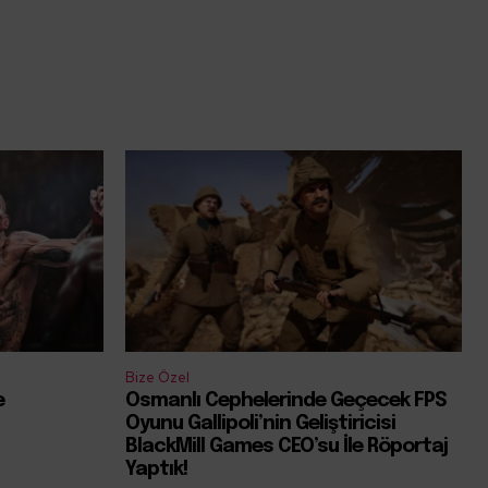
Bize Özel
e
Osmanlı Cephelerinde Geçecek FPS
Oyunu Gallipoli’nin Geliştiricisi
BlackMill Games CEO’su İle Röportaj
Yaptık!