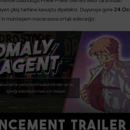
içerisinde bulunduğu Phew Phew Games ekibi tarafından
ayet çıkış tarihine kavuştu diyebiliriz. Duyuruya göre
24 Oc
0’in muhteşem macerasına ortak edeceğiz.
azarlama çerezlerini kabul etmek ve bu
içeriği etkinleştirmek için tıklayın