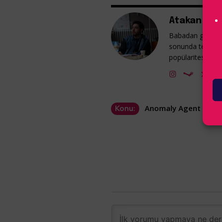
Atakan Güm
Babadan gelme v
sonunda tekrar 
popülaritesine ka
Anomaly Agent
Konu: