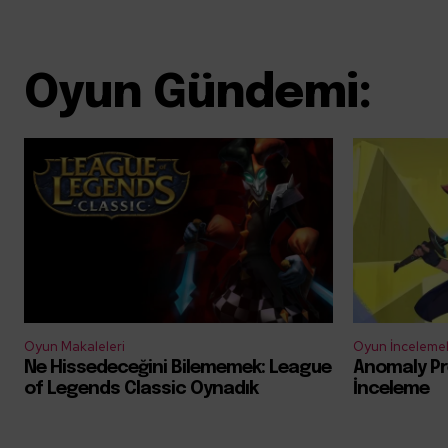
Oyun Gündemi:
Oyun Makaleleri
Oyun İncelemel
Ne Hissedeceğini Bilememek: League
Anomaly Pr
of Legends Classic Oynadık
İnceleme