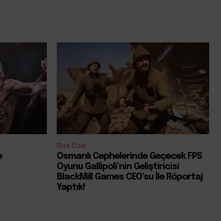
Bize Özel
e
Osmanlı Cephelerinde Geçecek FPS
Oyunu Gallipoli’nin Geliştiricisi
BlackMill Games CEO’su İle Röportaj
Yaptık!