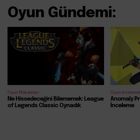
Oyun Gündemi:
Oyun Makaleleri
Oyun İncelemel
Ne Hissedeceğini Bilememek: League
Anomaly Pr
of Legends Classic Oynadık
İnceleme