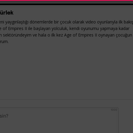
ürlek
ni yaygınlaştığı dönemlerde bir çocuk olarak video oyunlarıyla ilk bakı
e of Empires II ile başlayan yolculuk, kendi oyunumu yapmaya kadar
yun sektöründeyim ve hala o ilk kez Age of Empires II oynayan çocuğun
orum.
1000