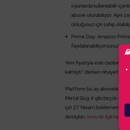
oyunlarda kullanılabilir içe
abone olunabiliyor. Aynı z
olduğunuz için sahip olabil
Prime Day: Amazon Prime ü
faydalanabiliyorsunuz.
Yeni fiyatıyla eski cazibesi 
kalmıştı” derken nihayet o da
Platform bu ay abonelerine 
Metal Slug 4 gibi birçok oyu
için 27 Nisan’ı beklemeniz ger
detayları,
konu ile ilgili haber