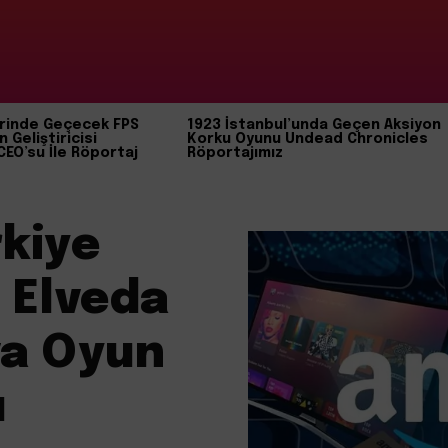
rinde Geçecek FPS
1923 İstanbul’unda Geçen Aksiyon
n Geliştiricisi
Korku Oyunu Undead Chronicles
CEO’su İle Röportaj
Röportajımız
kiye
: Elveda
va Oyun
ı