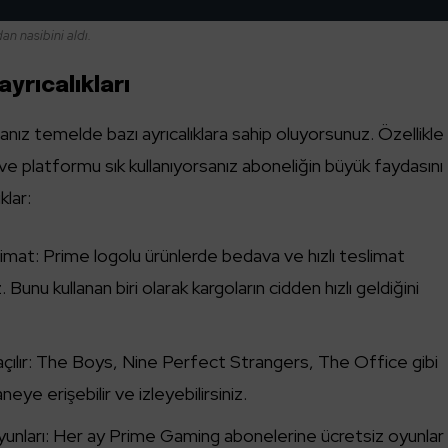
n nasibini aldı.
yrıcalıkları
ız temelde bazı ayrıcalıklara sahip oluyorsunuz. Özellikle
 ve platformu sık kullanıyorsanız aboneliğin büyük faydasını
klar:
slimat: Prime logolu ürünlerde bedava ve hızlı teslimat
. Bunu kullanan biri olarak kargoların cidden hızlı geldiğini
açılır: The Boys, Nine Perfect Strangers, The Office gibi
eye erişebilir ve izleyebilirsiniz.
nları: Her ay Prime Gaming abonelerine ücretsiz oyunlar