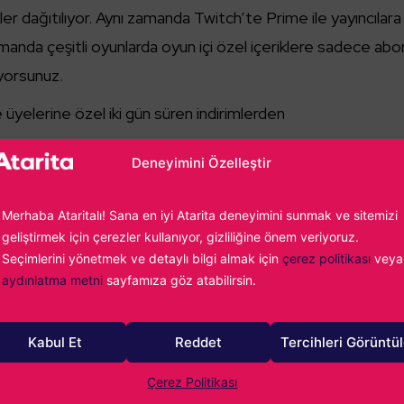
rikler dağıtılıyor. Aynı zamanda Twitch’te Prime ile yayıncılara
amanda çeşitli oyunlarda oyun içi özel içeriklere sadece ab
iyorsunuz.
yelerine özel iki gün süren indirimlerden
Deneyimini Özelleştir
pek kalmayan Prime üyeliği bu şekilde. “Zamlanmayan bir bu
Merhaba Ataritalı! Sana en iyi Atarita deneyimini sunmak ve sitemizi
 zamlandı.
geliştirmek için çerezler kullanıyor, gizliliğine önem veriyoruz.
Seçimlerini yönetmek ve detaylı bilgi almak için
çerez politikası
veya
Wolfenstein: The New Order, The Beast Inside, Beholder
aydınlatma metni
sayfamıza göz atabilirsin.
nu ücretsiz vermişti. Önümüzdeki günlerde dağıtılacak 4 oy
ekecek. Dağıtılan tüm oyunlar ve dağıtılacak olanlarla ilgili
Kabul Et
Reddet
Tercihleri Görüntü
imizden
okuyabilirsiniz.
Çerez Politikası