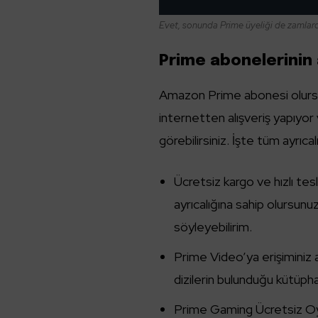
Evet, sonunda Prime üyeliği de zamlarda
Prime abonelerinin a
Amazon Prime abonesi olursan
internetten alışveriş yapıyor
görebilirsiniz. İşte tüm ayrıcalı
Ücretsiz kargo ve hızlı te
ayrıcalığına sahip olursunuz
söyleyebilirim.
Prime Video’ya erişiminiz 
dizilerin bulunduğu kütüphan
Prime Gaming Ücretsiz Oyu