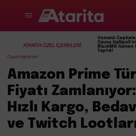
Osmanlı Cephele
Oyunu Gallipoli’ni
ATARİTA ÖZEL İÇERİKLERİ:
BlackMill Games 
Yaptık!
Oyun Haberleri
Amazon Prime Tür
Fiyatı Zamlanıyor
Hızlı Kargo, Beda
ve Twitch Lootlar