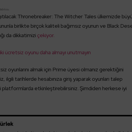
tablosu.
dağıtılacak Thronebreaker: The Witcher Tales ülkemizde büy
ununla birlikte birçok kaliteli bağımsız oyunun ve Black Des
ğı da dikkatimizi
çekiyor.
n iki ücretsiz oyunu daha almayı unutmayın
 oyunlarını almak için Prime üyesi olmanız gerektiğini
 ilgili tarihlerde hesabınıza giriş yaparak oyunları talep
gili platformlarda etkinleştirebilirsiniz. Şimdiden herkese iyi
ürlek