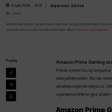
Alparslan Gürlek
6 Eylül 2024 - 10:15
2
dakika
Atarita'da reklam ve sponsorlu içerikler açıkça belirtilmiştir. Bunun d
ortaklık sonucunda hazırlanmamıştır. Bkz:
Editöryal Standartlar
Paylaş
Amazon Prime Gaming ücre
Prime üyeleri bu ay boyunca 
ekleyebilecekler. Biz de sizler 
alınabileceğini listeliyoruz. D
oyunlarına birlikte göz atalım.
Amazon Prime Ga