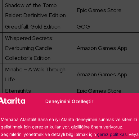
Shadow of the Tomb
Epic Games Store
Raider: Definitive Edition
Greedfall: Gold Edition
GOG
Whispered Secrets:
Everburning Candle
Amazon Games App
Collector’s Edition
Minabo – A Walk Through
Amazon Games App
Life
Eternights
Epic Games Store
Deneyimini Özelleştir
LEGO Indiana Jones: The
Amazon Games App
Original Adventures
Merhaba Ataritalı! Sana en iyi Atarita deneyimini sunmak ve sitemizi
Borderlands: The Pre-
geliştirmek için çerezler kullanıyor, gizliliğine önem veriyoruz.
Epic Games Store
Sequel
Seçimlerini yönetmek ve detaylı bilgi almak için
çerez politikası
veya