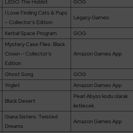
LEGO The Hobbit
GOG
I Love Finding Cats & Pups
Legacy Games
– Collector’s Edition
Kerbal Space Program
GOG
Mystery Case Files: Black
Crown – Collector’s
Amazon Games App
Edition
Ghost Song
GOG
Ynglet
Amazon Games App
Pearl Abyss kodu olarak
Black Desert
iletilecek.
Giana Sisters: Twisted
Amazon Games App
Dreams