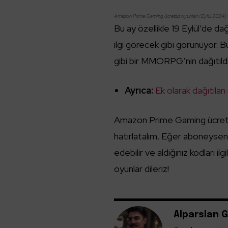
Amazon Prime Gaming ücretsiz oyunları (Eylül 2024) 
Bu ay özellikle 19 Eylül’de 
ilgi görecek gibi görünüyor. B
gibi bir MMORPG’nin dağıtıldı
Ayrıca:
Ek olarak dağıtıla
Amazon Prime Gaming ücretsiz
hatırlatalım. Eğer aboneyseniz,
edebilir ve aldığınız kodları il
oyunlar dileriz!
Alparslan G