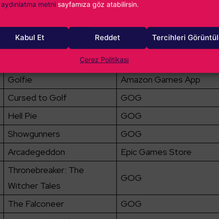
aydınlatma metni
sayfamıza göz atabilirsin.
Tales from the
Epic Games Store
Borderlands
Kabul Et
Reddet
Tercihleri Görüntü
9 Years of Shadows
GOG
Çerez Politikası
Moonlighter
GOG
Golfie
Amazon Games App
Cursed to Golf
GOG
Hell Pie
GOG
Showgunners
GOG
Arcadegeddon
Epic Games Store
Thronebreaker: The
GOG
Witcher Tales
The Falconeer
GOG