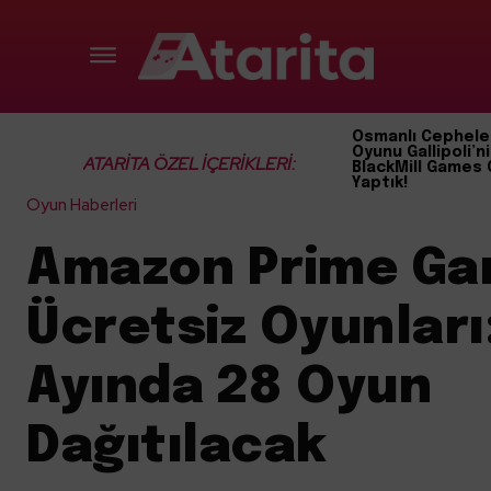
Osmanlı Cephele
Oyunu Gallipoli’ni
ATARİTA ÖZEL İÇERİKLERİ:
BlackMill Games 
Yaptık!
Oyun Haberleri
Amazon Prime Ga
Ücretsiz Oyunları:
Ayında 28 Oyun
Dağıtılacak