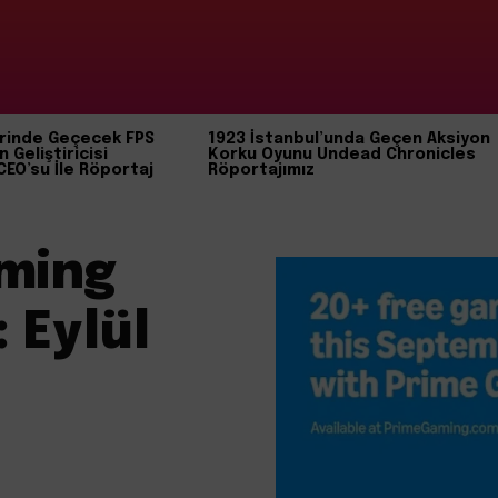
rinde Geçecek FPS
1923 İstanbul’unda Geçen Aksiyon
n Geliştiricisi
Korku Oyunu Undead Chronicles
CEO’su İle Röportaj
Röportajımız
ming
 Eylül