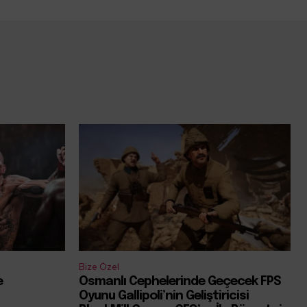
Bize Özel
e
Osmanlı Cephelerinde Geçecek FPS
Oyunu Gallipoli’nin Geliştiricisi