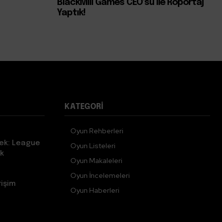
BlackMill Games CEO’su İle Röportaj
Yaptık!
KATEGORI
Oyun Rehberleri
ek: League
Oyun Listeleri
k
Oyun Makaleleri
Oyun İncelemeleri
rişim
Oyun Haberleri