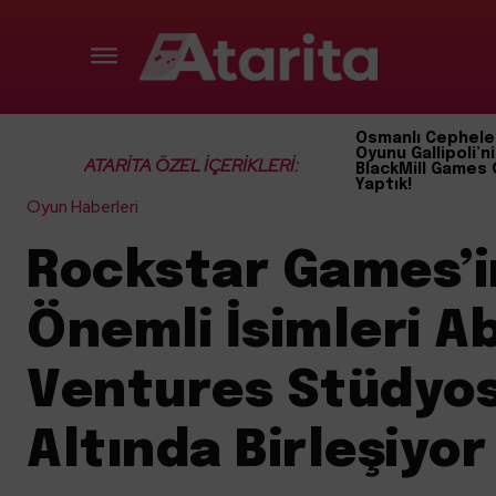
Osmanlı Cephele
Oyunu Gallipoli’ni
ATARİTA ÖZEL İÇERİKLERİ:
BlackMill Games 
Yaptık!
Oyun Haberleri
Rockstar Games’i
Önemli İsimleri A
Ventures Stüdyo
Altında Birleşiyor