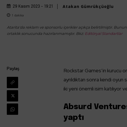
Atakan Gümrükçüoğlu
29 Kasım 2023 - 19:21
1
dakika
Atarita'da reklam ve sponsorlu içerikler açıkça belirtilmiştir. Bunun d
ortaklık sonucunda hazırlanmamıştır. Bkz:
Editöryal Standartlar
Paylaş
Rockstar Games’in kurucu orta
ayrıldıktan sonra kendi oyun
iki yeni önemli isim katılıyor v
Absurd Ventures 
yaptı