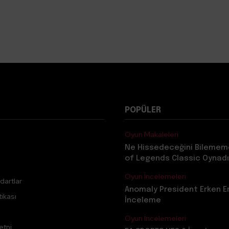
POPÜLER
Oyun Makaleleri
Ne Hissedeceğini Bilemem
of Legends Classic Oynadı
Oyun İncelemeleri
dartlar
Anomaly President Erken E
ikası
İnceleme
Oyun İncelemeleri
etni