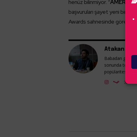
henüz bilinmiyor. “
AMERICA
başvuruları şayet yeni bir IP
Awards sahnesinde görebilec
Atakan Güm
Babadan gelme v
sonunda tekrar 
popülaritesine ka