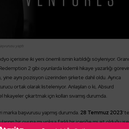
başvurusu yaptı
yo içerisine iki yeni önemli ismin katıldığı söyleniyor. Gran
emption 2 gibi oyunlarda kıdemli hikaye yazarlığı görevi
h
, yine aynı pozisyon üzerinden şirkete dahil oldu. Ayrıca
kurucu ortak olarak listeleniyor. Anlaşılan o ki, Absurd
hikayeler çıkartmak için kolları sıvamış durumda.
ari marka başvurusu yapmış durumda.
28 Temmuz 2023
‘t
larının bir oyuna mı yoksa farklı bir içeriğe mi ait olduğu is