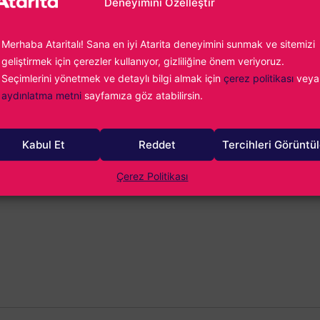
Deneyimini Özelleştir
N CAPER
” ve “
A BETTER PARADISE
” isimli bu ticari mar
 ise, ilk duyuruları 7 Aralık günü düzenlenecek olan The Gam
Merhaba Ataritalı! Sana en iyi Atarita deneyimini sunmak ve sitemizi
eğimiz söyleniyor.
geliştirmek için çerezler kullanıyor, gizliliğine önem veriyoruz.
Seçimlerini yönetmek ve detaylı bilgi almak için
çerez politikası
veya
aydınlatma metni
sayfamıza göz atabilirsin.
rükçüoğlu
ideo oyun tutkunluğumun önüne geçemiyor, yazdıkça yazıyor ve en
Kabul Et
Reddet
Tercihleri Görüntü
oyun oynuyorum. Fighting Force ile başlayan maceram günümüz
dar uzanıyor...
Çerez Politikası