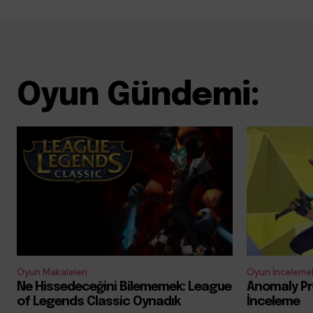
Oyun Gündemi:
Oyun Makaleleri
Oyun İncelemel
Ne Hissedeceğini Bilememek: League
Anomaly Pr
of Legends Classic Oynadık
İnceleme