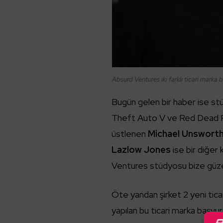
Absurd Ventures iki farklı ticari marka 
Bugün gelen bir haber ise stüd
Theft Auto V ve Red Dead Red
üstlenen
Michael Unswort
Lazlow Jones
ise bir diğer 
Ventures stüdyosu bize güzel 
Öte yandan şirket 2 yeni tic
yapılan bu ticari marka başvuru