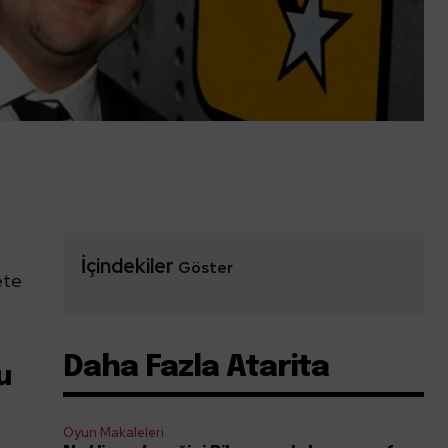
İçindekiler
Göster
kete
Daha Fazla Atarita
u
Oyun Makaleleri