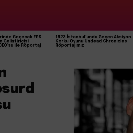
rinde Geçecek FPS
1923 İstanbul’unda Geçen Aksiyon
n Geliştiricisi
Korku Oyunu Undead Chronicles
CEO’su İle Röportaj
Röportajımız
n
bsurd
su