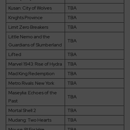
Kusan: City of Wolves
TBA
Knights Province
TBA
Limit Zero Breakers
TBA
Little Nemo and the
TBA
Guardians of Slumberland
Lifted
TBA
Marvel 1943: Rise of Hydra
TBA
Mad King Redemption
TBA
Metro Rivals: New York
TBA
Maseylia: Echoes of the
TBA
Past
Mortal Shell 2
TBA
Mudang: Two Hearts
TBA
Mouse: PI For Hire
TBA