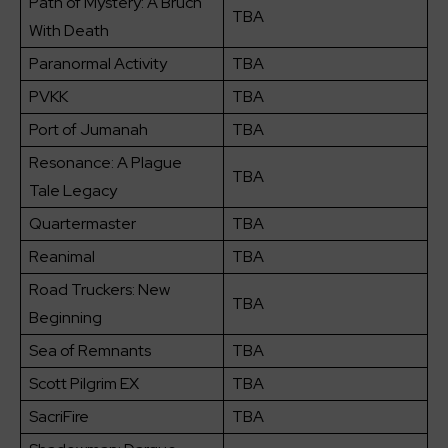
Path of Mystery: A Bruch
TBA
With Death
Paranormal Activity
TBA
PVKK
TBA
Port of Jumanah
TBA
Resonance: A Plague
TBA
Tale Legacy
Quartermaster
TBA
Reanimal
TBA
Road Truckers: New
TBA
Beginning
Sea of Remnants
TBA
Scott Pilgrim EX
TBA
SacriFire
TBA