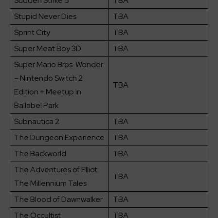
Sudden Strike 5
TBA
Stupid Never Dies
TBA
Sprint City
TBA
Super Meat Boy 3D
TBA
Super Mario Bros. Wonder
– Nintendo Switch 2
TBA
Edition + Meetup in
Ballabel Park
Subnautica 2
TBA
The Dungeon Experience
TBA
The Backworld
TBA
The Adventures of Elliot:
TBA
The Millennium Tales
The Blood of Dawnwalker
TBA
The Occultist
TBA