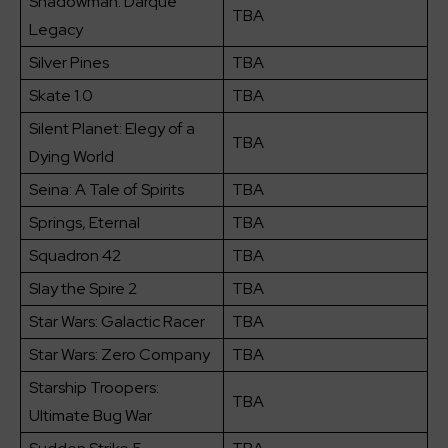
Shadowman: Darque
TBA
Legacy
Silver Pines
TBA
Skate 1.0
TBA
Silent Planet: Elegy of a
TBA
Dying World
Seina: A Tale of Spirits
TBA
Springs, Eternal
TBA
Squadron 42
TBA
Slay the Spire 2
TBA
Star Wars: Galactic Racer
TBA
Star Wars: Zero Company
TBA
Starship Troopers:
TBA
Ultimate Bug War