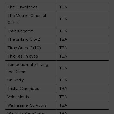
The Duskbloods
TBA
The Mound: Omen of
TBA
Cthulu
Train Kingdom
TBA
The Sinking City 2
TBA
Titan Quest 2 (1.0)
TBA
Thick as Thieves
TBA
Tomodachi Life: Living
TBA
the Dream
UnGodly
TBA
Tristia: Chronicles
TBA
Valor Mortis
TBA
Warhammer Survivors
TBA
Wabisabi SushiDerby
TBA