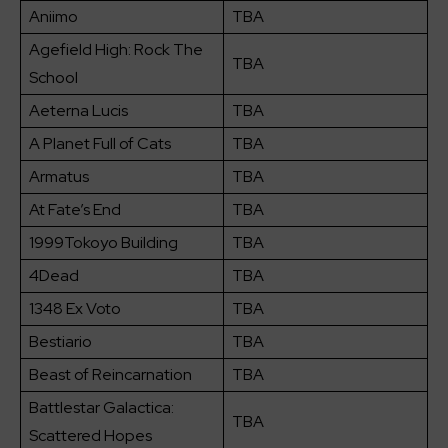
Aniimo
TBA
Agefield High: Rock The
TBA
School
Aeterna Lucis
TBA
A Planet Full of Cats
TBA
Armatus
TBA
At Fate’s End
TBA
1999Tokoyo Building
TBA
4Dead
TBA
1348 Ex Voto
TBA
Bestiario
TBA
Beast of Reincarnation
TBA
Battlestar Galactica:
TBA
Scattered Hopes