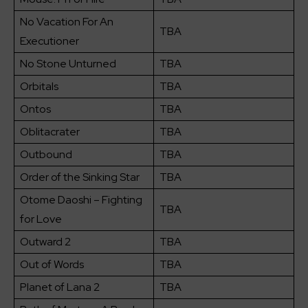
No Vacation For An
TBA
Executioner
No Stone Unturned
TBA
Orbitals
TBA
Ontos
TBA
Oblitacrater
TBA
Outbound
TBA
Order of the Sinking Star
TBA
Otome Daoshi – Fighting
TBA
for Love
Outward 2
TBA
Out of Words
TBA
Planet of Lana 2
TBA