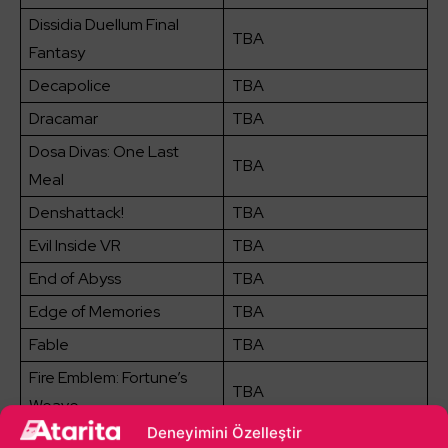
Dissidia Duellum Final
TBA
Fantasy
Decapolice
TBA
Dracamar
TBA
Dosa Divas: One Last
TBA
Meal
Denshattack!
TBA
Evil Inside VR
TBA
End of Abyss
TBA
Edge of Memories
TBA
Fable
TBA
Fire Emblem: Fortune’s
TBA
Weave
Deneyimini Özelleştir
Fate/Extra Record
TBA