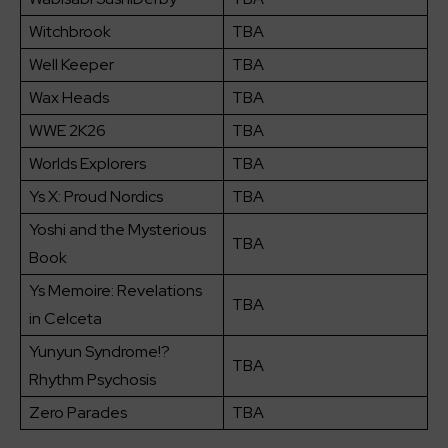
Witchbrook
TBA
Well Keeper
TBA
Wax Heads
TBA
WWE 2K26
TBA
Worlds Explorers
TBA
Ys X: Proud Nordics
TBA
Yoshi and the Mysterious
TBA
Book
Ys Memoire: Revelations
TBA
in Celceta
Yunyun Syndrome!?
TBA
Rhythm Psychosis
Zero Parades
TBA