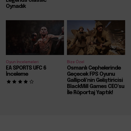
Legends Classic
Oynadık
Oyun İncelemeleri
Bize Özel
EA SPORTS UFC 6
Osmanlı Cephelerinde
İnceleme
Geçecek FPS Oyunu
Gallipoli’nin Geliştiricisi
BlackMill Games CEO’su
İle Röportaj Yaptık!