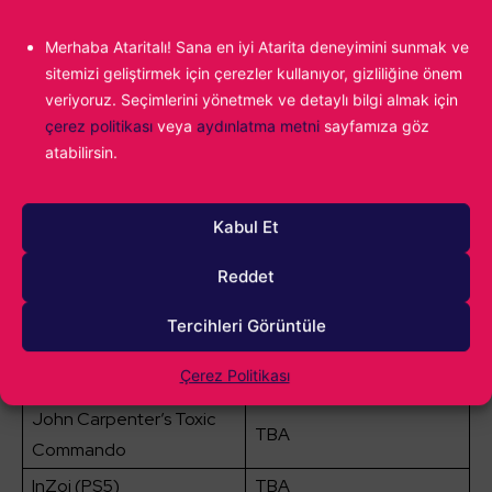
Foxy Dumplings
TBA
Merhaba Ataritalı! Sana en iyi Atarita deneyimini sunmak ve
FreeStyle Football 2
TBA
sitemizi geliştirmek için çerezler kullanıyor, gizliliğine önem
Ghost Sector
TBA
veriyoruz. Seçimlerini yönetmek ve detaylı bilgi almak için
çerez politikası
veya
aydınlatma metni
sayfamıza göz
Game of Thrones: War for
TBA
atabilirsin.
Westeros
Gallipoli
TBA
Kabul Et
Gothic 1 Remake
TBA
Hela
TBA
Reddet
Hashire Hebereke: EX
TBA
Tercihleri Görüntüle
Hordes of Fate
TBA
Çerez Politikası
Hack ‘n’ Stack
TBA
John Carpenter’s Toxic
TBA
Commando
InZoi (PS5)
TBA