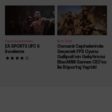
Oyun İncelemeleri
Bize Özel
EA SPORTS UFC 6
Osmanlı Cephelerinde
İnceleme
Geçecek FPS Oyunu
Gallipoli’nin Geliştiricisi
BlackMill Games CEO’su
İle Röportaj Yaptık!