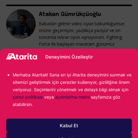
Atakan Gümrükçüoğlu
Babadan gelme video oyun tutkunluğumun
önüne geçemiyor, yazdıkça yazıyor ve en
sonunda tekrar oyun oynuyorum. Fighting
Force ile başlayan maceram günümüz
popülaritesine kadar uzanıyor...
Deneyimini Özelleştir
Merhaba Ataritalı! Sana en iyi Atarita deneyimini sunmak ve
sitemizi geliştirmek için çerezler kullanıyor, gizliliğine önem
veriyoruz. Seçimlerini yönetmek ve detaylı bilgi almak için
çerez politikası
veya
aydınlatma metni
sayfamıza göz
atabilirsin.
1000
Kabul Et