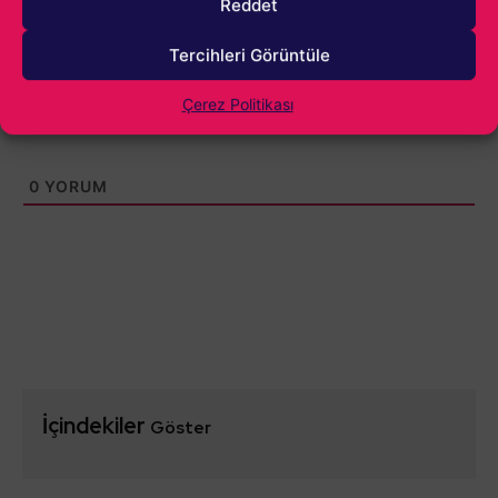
Reddet
Tercihleri Görüntüle
Çerez Politikası
0
YORUM
İçindekiler
Göster