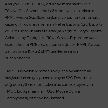
4 milyon TL (150.000$) ödül havuzuna sahip PMPL
Türkiye Güz Sezonu’nda ilk 8 sırada yer alan takımlar
PMPL Avrupa Güz Sezonu Şampiyonası‘na katılma hakkı
kazandı. İlk üç sırada yer alan Melise Esports, S2G Esports
ve BRA Espor’un yanı sıra sırasıyla Regnum Carya Esports,
Galatasaray Espor, Next Rüya, Ozarox Esports ve Kaos
Espor ülkemizi PMPL EU’da temsil edecek. PMPL Avrupa
Şampiyonası
19 – 22 Ekim
tarihleri arasında
düzenlenecek.
PMPL Türkiye’nin iki sezonu boyunca oynanan tüm
maçlarından en çok puanı toplayan S2G Esports ise
doğrudan yıllık rekabet takvimine son noktayı koyan
PMGC Lig Aşaması’na (PUBG Mobile Dünya
Şampiyonası) gitmeye hak kazandı.