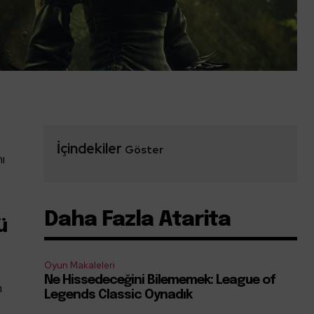
İçindekiler
Göster
ı
Daha Fazla Atarita
ü
Oyun Makaleleri
Ne Hissedeceğini Bilememek: League of
n
Legends Classic Oynadık