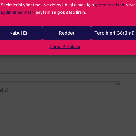
Seçimlerini yönetmek ve detaylı bilgi almak için
çerez politikası
veya
aydınlatma metni
sayfamıza göz atabilirsin.
Kabul Et
Reddet
Tercihleri Görüntü
Çerez Politikası
1000