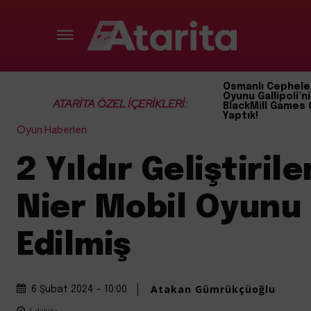
Osmanlı Cephele
Oyunu Gallipoli’ni
ATARİTA ÖZEL İÇERİKLERİ:
BlackMill Games 
Yaptık!
Oyun Haberleri
2 Yıldır Geliştirile
Nier Mobil Oyunu 
Edilmiş
Atakan Gümrükçüoğlu
6 Şubat 2024 - 10:00
1
dakika