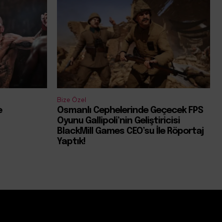
Bize Özel
e
Osmanlı Cephelerinde Geçecek FPS
Oyunu Gallipoli’nin Geliştiricisi
BlackMill Games CEO’su İle Röportaj
Yaptık!