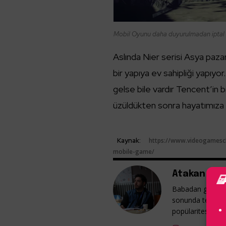
Mobil Oyunu daha duyurulmadan iptal
Aslında Nier serisi Asya paza
bir yapıya ev sahipliği yapıyo
gelse bile vardır Tencent’in bi
üzüldükten sonra hayatımıza
Kaynak:
https://www.videogamesch
mobile-game/
Atakan Güm
Babadan gelme v
sonunda tekrar 
popülaritesine ka