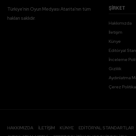
ŞİRKET
Türkiye'nin Oyun Medyası Atarita'nın tüm
hakları saklıdır.
Hakkımızda
İletişim
Künye
Editöryal Stan
İnceleme Polit
Gizlilik
Aydınlatma M
Çerez Politika
HAKKIMIZDA
İLETIŞIM
KÜNYE
EDITÖRYAL STANDARTLAR