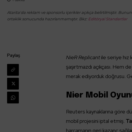
Atarita'da reklam ve sponsorlu içerikler açıkça belirtilmiştir. Bunun d
ortaklık sonucunda hazırlanmamıştır. Bkz:
Editöryal Standartlar
Paylaş
NieR Replicant
ile seriye hız
şaşırtmazdı açıkçası. Hem d
merak ediyorduk doğrusu. Ger
Nier Mobil Oyun
Reuters kaynaklarına göre dü
mobil projesini iptal etmiş.
Ta
harcamanın geri kazanç sağl