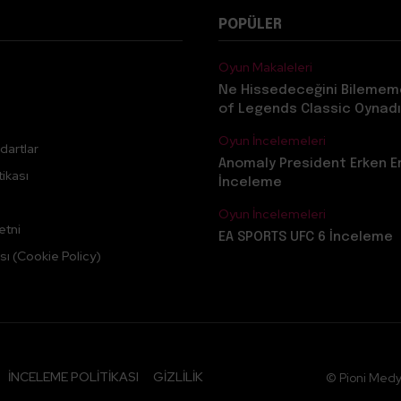
POPÜLER
Oyun Makaleleri
Ne Hissedeceğini Bilemem
of Legends Classic Oynadı
Oyun İncelemeleri
dartlar
Anomaly President Erken E
ikası
İnceleme
Oyun İncelemeleri
etni
EA SPORTS UFC 6 İnceleme
sı (Cookie Policy)
İNCELEME POLITIKASI
GIZLILIK
© Pioni Medy