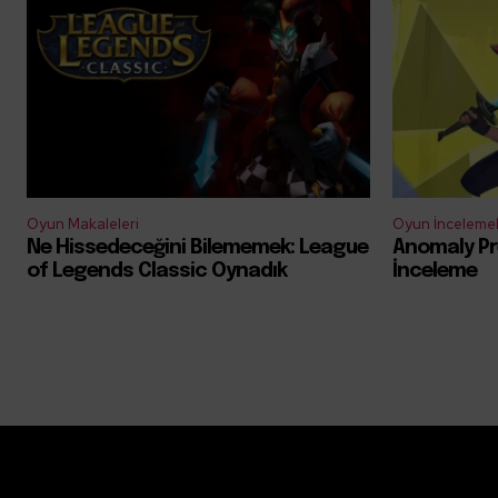
Oyun Makaleleri
Oyun İncelemel
Ne Hissedeceğini Bilememek: League
Anomaly Pr
of Legends Classic Oynadık
İnceleme