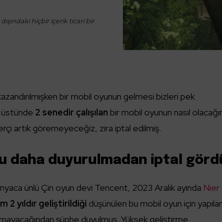
ışındaki hiçbir içerik ticari bir
 kazandırılmışken bir mobil oyunun gelmesi bizleri pek
e üstünde
2 senedir çalışılan
bir mobil oyunun nasıl olacağın
çi artık göremeyeceğiz, zira iptal edilmiş.
u daha duyurulmadan iptal görd
nyaca ünlü Çin oyun devi Tencent, 2023 Aralık ayında
Nier
m 2 yıldır geliştirildiği
düşünülen bu mobil oyun için yapıla
amayacağından şüphe duyulmuş. Yüksek geliştirme