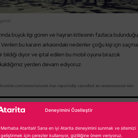
 gördü
rında büyük ilgi gören ve hayran kitlesinin fazlaca bulunduğ
r. Verilen bu kararın arkasındaki nedenler çoğu kişi için saçm
r bildiği diyor ve iptal edilen bu mobil oyuna birazcık
 kaldığımız yerden devam ediyoruz.
ronicle.com/news/tencent-has-reportedly-cancelled-an-unannounced-nier-
rükçüoğlu
Deneyimini Özelleştir
ideo oyun tutkunluğumun önüne geçemiyor, yazdıkça yazıyor ve en
oyun oynuyorum. Fighting Force ile başlayan maceram günümüz
Merhaba Ataritalı! Sana en iyi Atarita deneyimini sunmak ve sitemizi
dar uzanıyor...
geliştirmek için çerezler kullanıyor, gizliliğine önem veriyoruz.