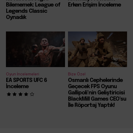
Bilememek: League of
Erken Erişim İnceleme
Legends Classic
Oynadık
Oyun İncelemeleri
Bize Özel
EA SPORTS UFC 6
Osmanlı Cephelerinde
İnceleme
Geçecek FPS Oyunu
Gallipoli’nin Geliştiricisi
BlackMill Games CEO’su
İle Röportaj Yaptık!