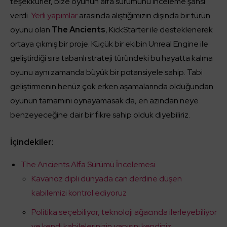
teşekkürler, bize oyunun alfa sürümünü inceleme şansı
verdi.
Yerli yapımlar
arasında alıştığımızın dışında bir türün
oyunu olan
The Ancients
, KickStarter ile desteklenerek
ortaya çıkmış bir proje. Küçük bir ekibin Unreal Engine ile
geliştirdiği sıra tabanlı strateji türündeki bu hayatta kalma
oyunu aynı zamanda büyük bir potansiyele sahip. Tabi
geliştirmenin henüz çok erken aşamalarında olduğundan
oyunun tamamını oynayamasak da, en azından neye
benzeyeceğine dair bir fikre sahip olduk diyebiliriz.
İçindekiler:
The Ancients Alfa Sürümü İncelemesi
Kavanoz dipli dünyada can derdine düşen
kabilemizi kontrol ediyoruz
Politika seçebiliyor, teknoloji ağacında ilerleyebiliyor
ve kendi kabilelerinizin yapısını kendiniz