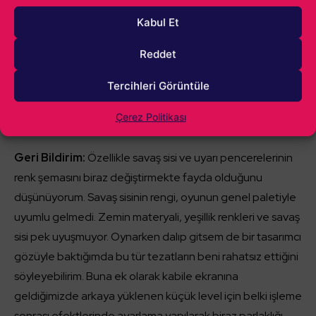
bazı şeyler
Kabul Et
Oyunun atmosferini ve hissettirmeye çalıştığı şeyi iyi
Reddet
anladığımı düşünüyorum. Ancak alfa sürümündeki arayüz
tasarımı ile bunu yapması oldukça güç. İleride
Tercihleri Görüntüle
değişebileceğini umuyorum zira bu şekilde oyunun
Çerez Politikası
potansiyelinden bir parçayı ham yapabilir.
Geri Bildirim:
Özellikle savaş sisi ve uyarı pencerelerinin
renk şemasını biraz değiştirmekte fayda olduğunu
düşünüyorum. Savaş sisinin rengi, oyunun genel paletiyle
uyumlu gelmedi. Zemin materyali, yeşillik renkleri ve savaş
sisi pek uyuşmuyor. Oynarken dalıp gitsem de bir tasarımcı
gözüyle baktığımda bu tür tezatların beni rahatsız ettiğini
söyleyebilirim. Buna ek olarak kabile ekranına
geldiğimizde arkaya yüklenen küçük level için belki işleme
sonrası efektlerinde ayarlama yapılarak biraz parlaklığı