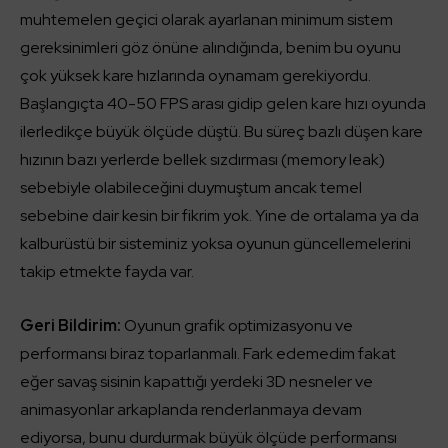
muhtemelen geçici olarak ayarlanan minimum sistem
gereksinimleri göz önüne alındığında, benim bu oyunu
çok yüksek kare hızlarında oynamam gerekiyordu.
Başlangıçta 40-50 FPS arası gidip gelen kare hızı oyunda
ilerledikçe büyük ölçüde düştü. Bu süreç bazlı düşen kare
hızının bazı yerlerde bellek sızdırması (memory leak)
sebebiyle olabileceğini duymuştum ancak temel
sebebine dair kesin bir fikrim yok. Yine de ortalama ya da
kalburüstü bir sisteminiz yoksa oyunun güncellemelerini
takip etmekte fayda var.
Geri Bildirim:
Oyunun grafik optimizasyonu ve
performansı biraz toparlanmalı. Fark edemedim fakat
eğer savaş sisinin kapattığı yerdeki 3D nesneler ve
animasyonlar arkaplanda renderlanmaya devam
ediyorsa, bunu durdurmak büyük ölçüde performansı