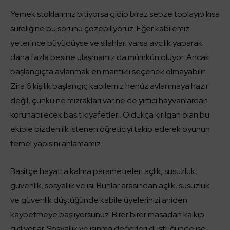
Yemek stoklarımız bitiyorsa gidip biraz sebze toplayıp kısa
süreliğine bu sorunu çözebiliyoruz. Eğer kabilemiz
yeterince büyüdüyse ve silahları varsa avcılık yaparak
daha fazla besine ulaşmamız da mümkün oluyor. Ancak
başlangıçta avlanmak en mantıklı seçenek olmayabilir.
Zira 6 kişilik başlangıç kabilemiz henüz avlanmaya hazır
değil, çünkü ne mızrakları var ne de yırtıcı hayvanlardan
korunabilecek basit kıyafetleri. Oldukça kırılgan olan bu
ekiple bizden ilk istenen öğreticiyi takip ederek oyunun
temel yapısını anlamamız.
Basitçe hayatta kalma parametreleri açlık, susuzluk,
güvenlik, sosyallik ve ısı. Bunlar arasından açlık, susuzluk
ve güvenlik düştüğünde kabile üyelerinizi aniden
kaybetmeye başlıyorsunuz. Birer birer masadan kalkıp
gidiyorlar. Sosyallik ve ısınma değerleri düştüğünde ise