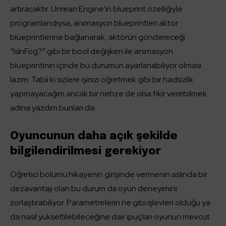
artıracaktır. Unrean Engine’in blueprint özelliğiyle
programlandıysa, animasyon blueprintleri aktör
blueprintlerine bağlanarak, aktörün göndereceği
“IsInFog?” gibi bir bool değişken ile animasyon
blueprintinin içinde bu durumun ayarlanabiliyor olması
lazım. Tabii ki sizlere işinizi öğretmek gibi bir hadsizlik
yapmayacağım ancak bir nebze de olsa fikir verebilmek
adına yazdım bunları da.
Oyuncunun daha açık şekilde
bilgilendirilmesi gerekiyor
Öğretici bölümü hikayenin girişinde vermenin aslında bir
dezavantajı olan bu durum da oyun deneyimini
zorlaştırabiliyor. Parametrelerin ne gibi işlevleri olduğu ya
da nasıl yükseltilebileceğine dair ipuçları oyunun mevcut