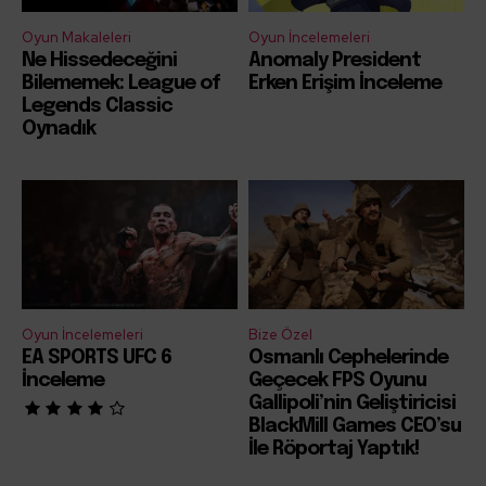
Oyun Makaleleri
Oyun İncelemeleri
Ne Hissedeceğini
Anomaly President
Bilememek: League of
Erken Erişim İnceleme
Legends Classic
Oynadık
Oyun İncelemeleri
Bize Özel
EA SPORTS UFC 6
Osmanlı Cephelerinde
İnceleme
Geçecek FPS Oyunu
Gallipoli’nin Geliştiricisi
BlackMill Games CEO’su
İle Röportaj Yaptık!