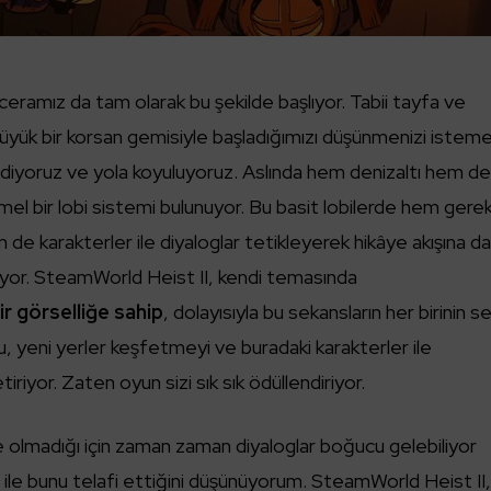
eramız da tam olarak bu şekilde başlıyor. Tabii tayfa ve
üyük bir korsan gemisiyle başladığımızı düşünmenizi istem
r ediyoruz ve yola koyuluyoruz. Aslında hem denizaltı hem d
el bir lobi sistemi bulunuyor. Bu basit lobilerde hem gerek
de karakterler ile diyaloglar tetikleyerek hikâye akışına da
iliyor. SteamWorld Heist II, kendi temasında
ir görselliğe sahip
, dolayısıyla bu sekansların her birinin se
Bu, yeni yerler keşfetmeyi ve buradaki karakterler ile
tiriyor. Zaten oyun sizi sık sık ödüllendiriyor.
 olmadığı için zaman zaman diyaloglar boğucu gelebiliyor
 ile bunu telafi ettiğini düşünüyorum. SteamWorld Heist II