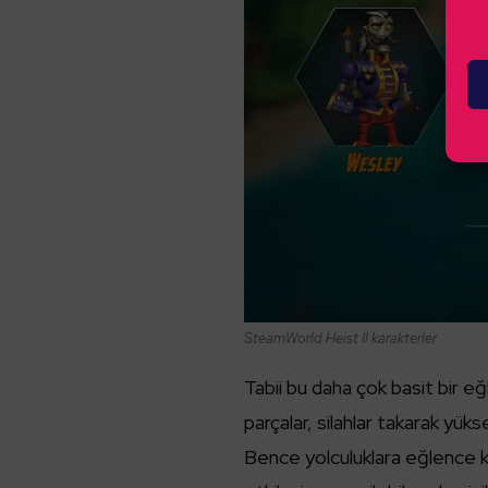
SteamWorld Heist II karakterler
Tabii bu daha çok basit bir eğ
parçalar, silahlar takarak yük
Bence yolculuklara eğlence k