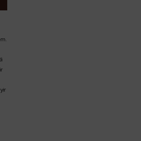
em.
e
li
ir
yir
,