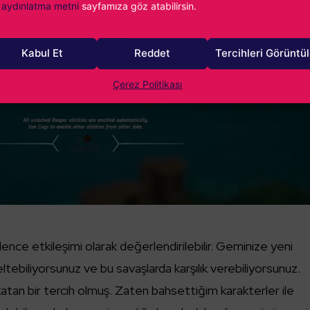
aydınlatma metni
sayfamıza göz atabilirsin.
Kabul Et
Reddet
Tercihleri Görüntü
Çerez Politikası
lence etkileşimi olarak değerlendirilebilir. Geminize yeni
seltebiliyorsunuz ve bu savaşlarda karşılık verebiliyorsunuz.
atan bir tercih olmuş. Zaten bahsettiğim karakterler ile