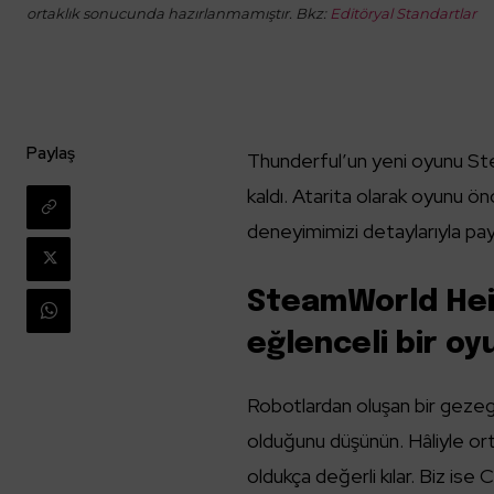
ortaklık sonucunda hazırlanmamıştır. Bkz:
Editöryal Standartlar
Paylaş
Thunderful’un yeni oyunu St
kaldı. Atarita olarak oyunu 
deneyimimizi detaylarıyla pay
SteamWorld Heis
eğlenceli bir o
Robotlardan oluşan bir gezege
olduğunu düşünün. Hâliyle ort
oldukça değerli kılar. Biz is