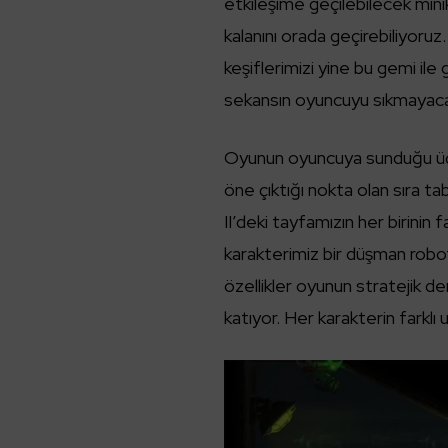
etkileşime geçilebilecek minik
kalanını orada geçirebiliyoru
keşiflerimizi yine bu gemi ile
sekansın oyuncuyu sıkmayacak 
Oyunun oyuncuya sunduğu üç
öne çıktığı nokta olan sıra t
II’deki tayfamızın her birinin fa
karakterimiz bir düşman robot
özellikler oyunun stratejik de
katıyor. Her karakterin farklı u