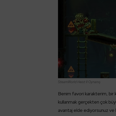
SteamWorld Heist II Oynanış
Benim favori karakterim, bir k
kullanmak gerçekten çok büyük
avantaj elde ediyorsunuz ve 