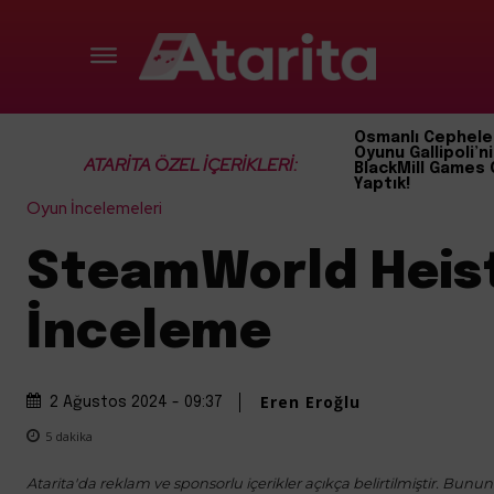
Osmanlı Cephele
Oyunu Gallipoli’ni
ATARİTA ÖZEL İÇERİKLERİ:
BlackMill Games 
Yaptık!
Oyun İncelemeleri
SteamWorld Heist
İnceleme
Eren Eroğlu
2 Ağustos 2024 - 09:37
5
dakika
Atarita'da reklam ve sponsorlu içerikler açıkça belirtilmiştir. Bunun d