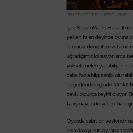
SteamWorld Heist II Captain Leeway
İşte SteamWorld Heist II mac
yelken falan deyince oyuna b
İlk olarak denizaltımızı tami
uğradığımız lokasyonlarda tem
yükseltmeleri yapabiliyor hem 
daha fazla bilgi sahibi olunab
değerlendirildiğinde
harika b
zevki oldukça keyifli oluyor. 
tanışmayı da keyifli bir hâle ge
Oyunda sabit bir seslendirme
olsa da oyunun oynanış tarafı