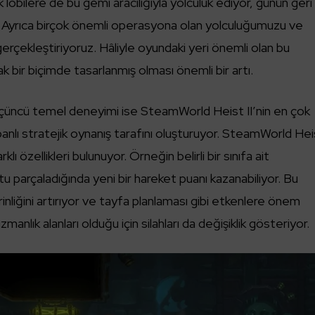
 lobilere de bu gemi aracılığıyla yolculuk ediyor, günün geri
z. Ayrıca birçok önemli operasyona olan yolculuğumuzu ve
 gerçekleştiriyoruz. Hâliyle oyundaki yeri önemli olan bu
bir biçimde tasarlanmış olması önemli bir artı.
üncü temel deneyimi ise SteamWorld Heist II’nin en çok
abanlı stratejik oynanış tarafını oluşturuyor. SteamWorld He
rklı özellikleri bulunuyor. Örneğin belirli bir sınıfa ait
u parçaladığında yeni bir hareket puanı kazanabiliyor. Bu
rinliğini artırıyor ve tayfa planlaması gibi etkenlere önem
zmanlık alanları olduğu için silahları da değişiklik gösteriyor.