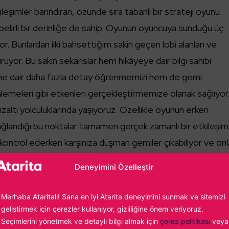
leşimler barındıran, özünde sıra tabanlı bir strateji oyunu.
 belirli bir derinliğe de sahip. Oyunun oyuncuya sunduğu üç
. Bunlardan ilki bahsettiğim sakin geçen lobi alanları ve
uruyor. Bu sakin sekanslar hem hikâyeye dair bilgi sahibi
ne dair daha fazla detay öğrenmemizi hem de gemi
lemeleri gibi etkenleri gerçekleştirmemize olanak sağlıyor
zaltı yolculuklarında yaşıyoruz. Özellikle oyunun erken
sağlandığı bu noktalar tamamen gerçek zamanlı bir etkileşim 
ı kontrol ederken karşınıza düşman gemiler çıkabiliyor ve onl
Deneyimini Özelleştir
Merhaba Ataritalı! Sana en iyi Atarita deneyimini sunmak ve sitemizi
geliştirmek için çerezler kullanıyor, gizliliğine önem veriyoruz.
Seçimlerini yönetmek ve detaylı bilgi almak için
çerez politikası
veya