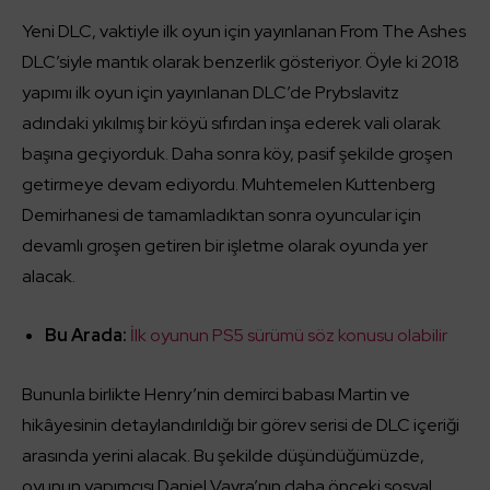
Yeni DLC, vaktiyle ilk oyun için yayınlanan From The Ashes
DLC’siyle mantık olarak benzerlik gösteriyor. Öyle ki 2018
yapımı ilk oyun için yayınlanan DLC’de Prybslavitz
adındaki yıkılmış bir köyü sıfırdan inşa ederek vali olarak
başına geçiyorduk. Daha sonra köy, pasif şekilde groşen
getirmeye devam ediyordu. Muhtemelen Kuttenberg
Demirhanesi de tamamladıktan sonra oyuncular için
devamlı groşen getiren bir işletme olarak oyunda yer
alacak.
Bu Arada:
İlk oyunun PS5 sürümü söz konusu olabilir
Bununla birlikte Henry’nin demirci babası Martin ve
hikâyesinin detaylandırıldığı bir görev serisi de DLC içeriği
arasında yerini alacak. Bu şekilde düşündüğümüzde,
oyunun yapımcısı Daniel Vavra’nın daha önceki sosyal