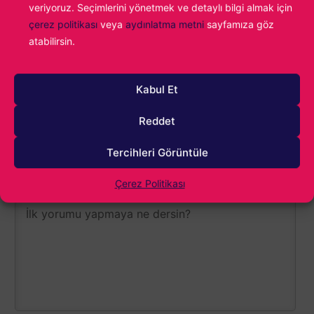
veriyoruz. Seçimlerini yönetmek ve detaylı bilgi almak için
çerez politikası
veya
aydınlatma metni
sayfamıza göz
atabilirsin.
Kingdom Come: Deliverance II
Konu:
Kabul Et
Reddet
Tercihleri Görüntüle
Çerez Politikası
1000