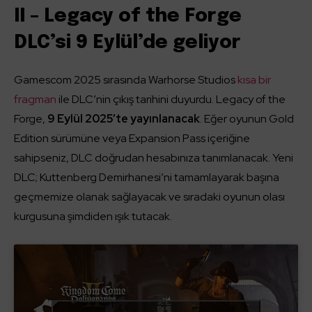
II – Legacy of the Forge
DLC’si 9 Eylül’de geliyor
Gamescom 2025 sırasında Warhorse Studios
kısa bir
fragman
ile DLC’nin çıkış tarihini duyurdu. Legacy of the
Forge,
9 Eylül 2025’te yayınlanacak
. Eğer oyunun Gold
Edition sürümüne veya Expansion Pass içeriğine
sahipseniz, DLC doğrudan hesabınıza tanımlanacak. Yeni
DLC; Kuttenberg Demirhanesi’ni tamamlayarak başına
geçmemize olanak sağlayacak ve sıradaki oyunun olası
kurgusuna şimdiden ışık tutacak.