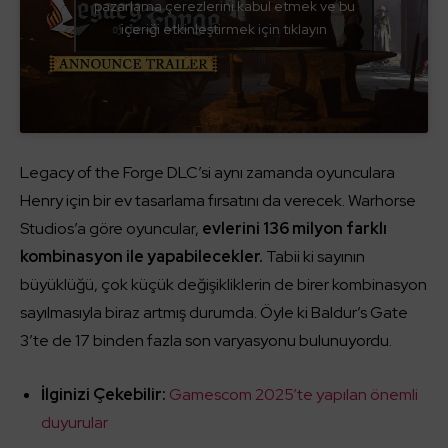
pazarlama çerezlerini kabul etmek ve bu
içeriği etkinleştirmek için tıklayın
Legacy of the Forge DLC’si aynı zamanda oyunculara
Henry için bir ev tasarlama fırsatını da verecek. Warhorse
Studios’a göre oyuncular,
evlerini 136 milyon farklı
kombinasyon ile yapabilecekler.
Tabii ki sayının
büyüklüğü, çok küçük değişikliklerin de birer kombinasyon
sayılmasıyla biraz artmış durumda. Öyle ki Baldur’s Gate
3’te de 17 binden fazla son varyasyonu bulunuyordu.
İlginizi Çekebilir:
Gamescom 2025’te yapılan önemli
duyurular