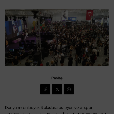
Paylaş
Dünyanın en büyük 8 uluslararası oyun ve e-spor