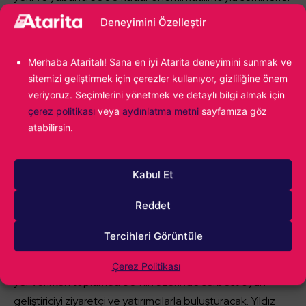
ve iş geliştirmeye yönelik toplantılar düzenlenecek.
Deneyimini Özelleştir
Merhaba Ataritalı! Sana en iyi Atarita deneyimini sunmak ve
sitemizi geliştirmek için çerezler kullanıyor, gizliliğine önem
veriyoruz. Seçimlerini yönetmek ve detaylı bilgi almak için
çerez politikası
veya
aydınlatma metni
sayfamıza göz
atabilirsin.
Kabul Et
Reddet
Serbest geliştiricilere ücretsiz yer ayıran tek oyun
Tercihleri Görüntüle
etkinliği
olma niteliği taşıyan Gaming İstanbul bu yıl
başvuruların niteliği ölçüsünde 36 oyuna ücretsiz olarak
Çerez Politikası
yer verirken toplamda 50’nin üzerinde serbest oyun
geliştiriciyi ziyaretçi ve yatırımcılarla buluşturacak. Yıldız