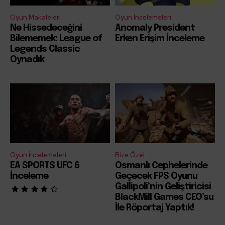
Oyun Makaleleri
Oyun İncelemeleri
Ne Hissedeceğini
Anomaly President
Bilememek: League of
Erken Erişim İnceleme
Legends Classic
Oynadık
Oyun İncelemeleri
Bize Özel
EA SPORTS UFC 6
Osmanlı Cephelerinde
İnceleme
Geçecek FPS Oyunu
Gallipoli’nin Geliştiricisi
BlackMill Games CEO’su
İle Röportaj Yaptık!