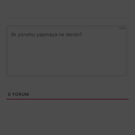
1000
0
YORUM