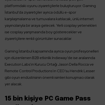
platformdaki oyunu ziyaretçilerle buluşturuyor. Gaming
İstanbul’da ziyaretçiler ayrıca ödüllü e-spor
karşılaşmalarına ve turnuvalara katılacak, ünlü internet
yayıncılarıyla bir araya gelecek. Yerli cosplay yetenekleri
ise cosplay yarışmasında boy gösterecekler ve
ziyaretçilere renkli görüntüler sunacaklar.
Gaming İstanbul kapsamında ayrıca oyun profesyonelleri
için düzenlenen B2B etkinlik Indieway’de ise aralarında
Execution Labs’ın Kurucu Ortağı Jason Della Rocca ve
Remote Control Productions’ın CEO’su Hendrik Lesser
gibi oyun endüstrisinin önemli isimleri konuşmacı olarak
yer alacak.
15 bin kişiye PC Game Pass