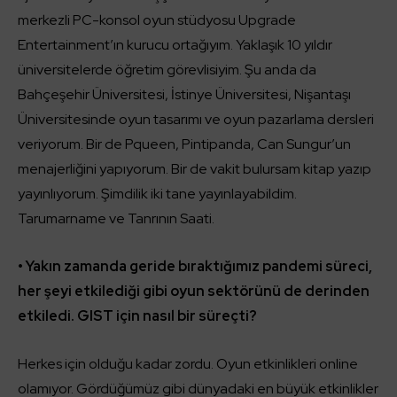
merkezli PC-konsol oyun stüdyosu Upgrade
Entertainment’ın kurucu ortağıyım. Yaklaşık 10 yıldır
üniversitelerde öğretim görevlisiyim. Şu anda da
Bahçeşehir Üniversitesi, İstinye Üniversitesi, Nişantaşı
Üniversitesinde oyun tasarımı ve oyun pazarlama dersleri
veriyorum. Bir de Pqueen, Pintipanda, Can Sungur’un
menajerliğini yapıyorum. Bir de vakit bulursam kitap yazıp
yayınlıyorum. Şimdilik iki tane yayınlayabildim.
Tarumarname ve Tanrının Saati.
• Yakın zamanda geride bıraktığımız pandemi süreci,
her şeyi etkilediği gibi oyun sektörünü de derinden
etkiledi. GIST için nasıl bir süreçti?
Herkes için olduğu kadar zordu. Oyun etkinlikleri online
olamıyor. Gördüğümüz gibi dünyadaki en büyük etkinlikler