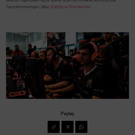
hazırlanmamıştır. Bkz:
Editöryal Standartlar
Paylaş