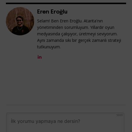
Eren Eroğlu
Selam! Ben Eren Eroğlu. Atarita'nın
yönetiminden sorumluyum. Yıllardır oyun
medyasında çalışıyor, üretmeyi seviyorum.
Aynı zamanda sıkı bir gerçek zamanlı strateji
tutkunuyum.
1000