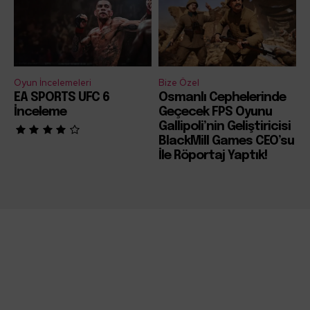
Oyun İncelemeleri
Bize Özel
EA SPORTS UFC 6
Osmanlı Cephelerinde
İnceleme
Geçecek FPS Oyunu
Gallipoli’nin Geliştiricisi
BlackMill Games CEO’su
İle Röportaj Yaptık!