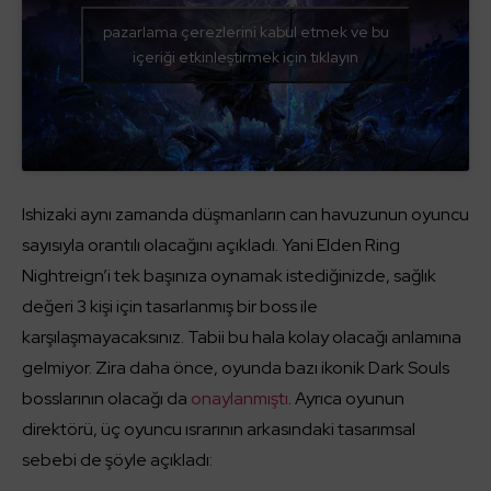
pazarlama çerezlerini kabul etmek ve bu
içeriği etkinleştirmek için tıklayın
Ishizaki aynı zamanda düşmanların can havuzunun oyuncu
sayısıyla orantılı olacağını açıkladı. Yani Elden Ring
Nightreign’i tek başınıza oynamak istediğinizde, sağlık
değeri 3 kişi için tasarlanmış bir boss ile
karşılaşmayacaksınız. Tabii bu hala kolay olacağı anlamına
gelmiyor. Zira daha önce, oyunda bazı ikonik Dark Souls
bosslarının olacağı da
onaylanmıştı
. Ayrıca oyunun
direktörü, üç oyuncu ısrarının arkasındaki tasarımsal
sebebi de şöyle açıkladı: