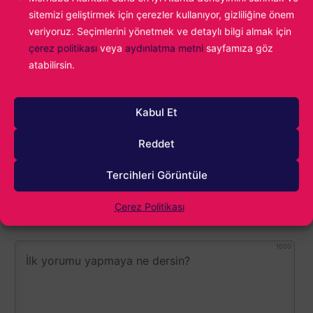
ilerledi. Hala oyun sektöründeyim ve hala o ilk
sitemizi geliştirmek için çerezler kullanıyor, gizliliğine önem
kez Age of Empires II oynayan çocuğun
veriyoruz. Seçimlerini yönetmek ve detaylı bilgi almak için
tutkusunu taşıyorum.
çerez politikası
veya
aydınlatma metni
sayfamıza göz
atabilirsin.
Elden Ring Nightreign
Konu:
Kabul Et
Reddet
Tercihleri Görüntüle
Çerez Politikası
1000