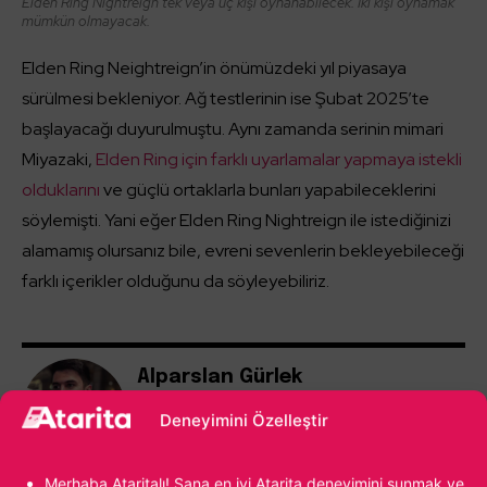
Elden Ring Nightreign tek veya üç kişi oynanabilecek. İki kişi oynamak
mümkün olmayacak.
Elden Ring Neightreign’in önümüzdeki yıl piyasaya
sürülmesi bekleniyor. Ağ testlerinin ise Şubat 2025’te
başlayacağı duyurulmuştu. Aynı zamanda serinin mimari
Miyazaki,
Elden Ring için farklı uyarlamalar yapmaya istekli
olduklarını
ve güçlü ortaklarla bunları yapabileceklerini
söylemişti. Yani eğer Elden Ring Nightreign ile istediğinizi
alamamış olursanız bile, evreni sevenlerin bekleyebileceği
farklı içerikler olduğunu da söyleyebiliriz.
Alparslan Gürlek
Oyunların yeni yeni yaygınlaştığı dönemlerde
Deneyimini Özelleştir
bir çocuk olarak video oyunlarıyla ilk bakışta
aşk yaşadım. Age of Empires II ile başlayan
yolculuk, kendi oyunumu yapmaya kadar
Merhaba Ataritalı! Sana en iyi Atarita deneyimini sunmak ve