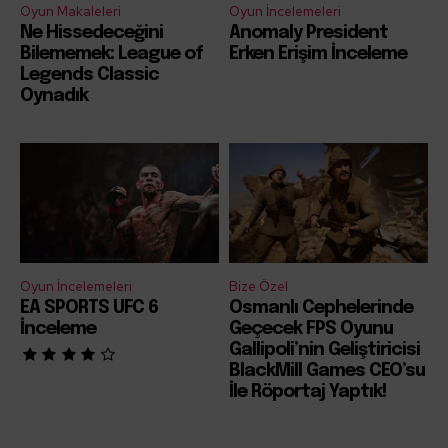
Oyun Makaleleri
Oyun İncelemeleri
Ne Hissedeceğini
Anomaly President
Bilememek: League of
Erken Erişim İnceleme
Legends Classic
Oynadık
Oyun İncelemeleri
Bize Özel
EA SPORTS UFC 6
Osmanlı Cephelerinde
İnceleme
Geçecek FPS Oyunu
Gallipoli’nin Geliştiricisi
BlackMill Games CEO’su
İle Röportaj Yaptık!