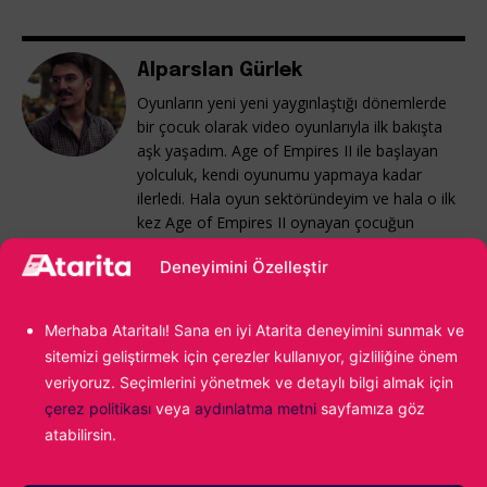
Alparslan Gürlek
Oyunların yeni yeni yaygınlaştığı dönemlerde
bir çocuk olarak video oyunlarıyla ilk bakışta
aşk yaşadım. Age of Empires II ile başlayan
yolculuk, kendi oyunumu yapmaya kadar
ilerledi. Hala oyun sektöründeyim ve hala o ilk
kez Age of Empires II oynayan çocuğun
tutkusunu taşıyorum.
Deneyimini Özelleştir
Merhaba Ataritalı! Sana en iyi Atarita deneyimini sunmak ve
Dying Light: The Beast
Konu:
sitemizi geliştirmek için çerezler kullanıyor, gizliliğine önem
veriyoruz. Seçimlerini yönetmek ve detaylı bilgi almak için
çerez politikası
veya
aydınlatma metni
sayfamıza göz
atabilirsin.