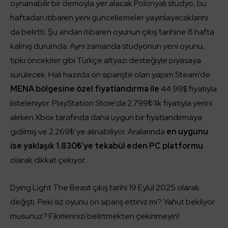
oynanabilir bir demoyla yer alacak Polonyalı stüdyo, bu
haftadan itibaren yeni güncellemeler yayınlayacaklarını
da belirtti. Şu andan itibaren oyunun çıkış tarihine 8 hafta
kalmış durumda. Aynı zamanda stüdyonun yeni oyunu,
tıpkı öncekiler gibi Türkçe altyazı desteğiyle piyasaya
sürülecek. Hali hazırda ön siparişte olan yapım Steam’de
MENA bölgesine özel fiyatlandırma ile
44.99$ fiyatıyla
listeleniyor. PlayStation Store’da 2.799₺’lik fiyatıyla yerini
alırken Xbox tarafında daha uygun bir fiyatlandırmaya
gidilmiş ve 2.269₺’ye alınabiliyor. Aralarında
en uygunu
ise yaklaşık 1.830₺’ye tekabül eden PC platformu
olarak dikkat çekiyor.
Dying Light The Beast çıkış tarihi 19 Eylül 2025 olarak
değişti. Peki siz oyunu ön sipariş ettiniz mi? Yahut bekliyor
musunuz? Fikirlerinizi belirtmekten çekinmeyin!