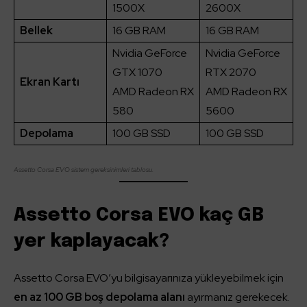
1500X
2600X
Bellek
16 GB RAM
16 GB RAM
Nvidia GeForce
Nvidia GeForce
GTX 1070
RTX 2070
Ekran Kartı
AMD Radeon RX
AMD Radeon RX
580
5600
Depolama
100 GB SSD
100 GB SSD
Assetto Corsa EVO sistem gereksinimleri tablosu.
Assetto Corsa EVO kaç GB
yer kaplayacak?
Assetto Corsa EVO’yu bilgisayarınıza yükleyebilmek için
en az 100 GB boş depolama alanı
ayırmanız gerekecek.