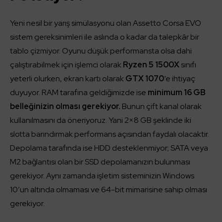
Yeni nesil bir yarış simülasyonu olan Assetto Corsa EVO
sistem gereksinimleri ile aslında o kadar da talepkâr bir
tablo çizmiyor. Oyunu düşük performansta olsa dahi
çalıştırabilmek için işlemci olarak
Ryzen 5 1500X
sınıfı
yeterli olurken, ekran kartı olarak
GTX 1070
‘e ihtiyaç
duyuyor. RAM tarafına geldiğimizde ise
minimum 16 GB
belleğinizin olması gerekiyor.
Bunun çift kanal olarak
kullanılmasını da öneriyoruz. Yani 2×8 GB şeklinde iki
slotta barındırmak performans açısından faydalı olacaktır.
Depolama tarafında ise HDD desteklenmiyor; SATA veya
M2 bağlantısı olan bir SSD depolamanızın bulunması
gerekiyor. Aynı zamanda işletim sisteminizin Windows
10’un altında olmaması ve 64-bit mimarisine sahip olması
gerekiyor.