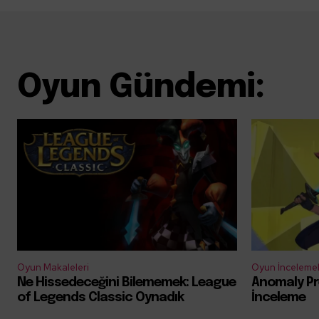
Oyun Gündemi:
Oyun Makaleleri
Oyun İncelemel
Ne Hissedeceğini Bilememek: League
Anomaly Pr
of Legends Classic Oynadık
İnceleme