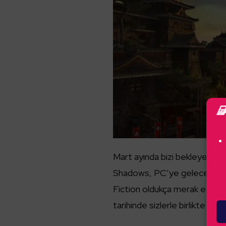
Mart ayında bizi bekleyen oyu
Shadows, PC’ye gelecek olan
Fiction oldukça merak edilen
tarihinde sizlerle birlikte olac