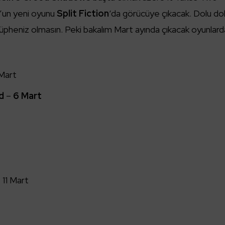
os’un yeni oyunu
Split Fiction
‘da görücüye çıkacak. Dolu do
şüpheniz olmasın. Peki bakalım Mart ayında çıkacak oyunlar
Mart
d
–
6 Mart
 11 Mart