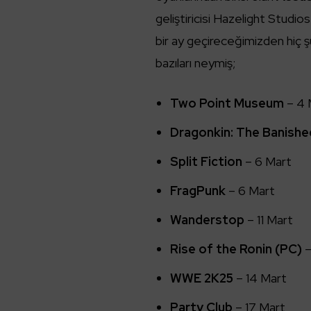
geliştiricisi Hazelight Studi
bir ay geçireceğimizden hiç 
bazıları neymiş;
Two Point Museum
– 4 
Dragonkin: The Banishe
Split Fiction
– 6 Mart
FragPunk
–
6 Mart
Wanderstop
– 11 Mart
Rise of the Ronin (PC)
–
WWE 2K25
– 14 Mart
Party Club
– 17 Mart