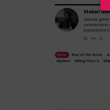
Atakan Güm
Babadan gelme v
sonunda tekrar 
popülaritesine ka
Rise of the Ronin
A
Konu:
MySims
Killing Floor 3
WW