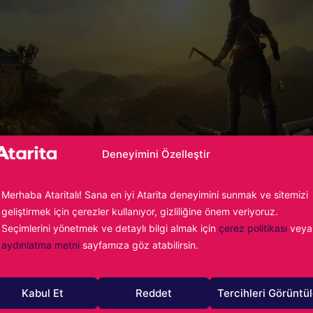
Deneyimini Özelleştir
Merhaba Ataritalı! Sana en iyi Atarita deneyimini sunmak ve sitemizi
geliştirmek için çerezler kullanıyor, gizliliğine önem veriyoruz.
nlardan bazıları bu şekilde. Özellikle Assassin’s Creed
Seçimlerini yönetmek ve detaylı bilgi almak için
çerez politikası
veya
 Rise of the Ronin ve Hazelight Studios’un yeni oyunu Sp
aydınlatma metni
sayfamıza göz atabilirsin.
 yapımlardan. Bu arada Split Fiction incelememiz de 4 Mar
ak.
Kabul Et
Reddet
Tercihleri Görüntü