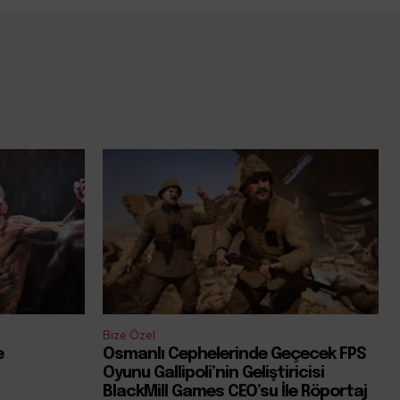
Bize Özel
e
Osmanlı Cephelerinde Geçecek FPS
Oyunu Gallipoli’nin Geliştiricisi
BlackMill Games CEO’su İle Röportaj