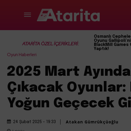
Osmanlı Cephele
Oyunu Gallipoli’ni
ATARİTA ÖZEL İÇERİKLERİ:
BlackMill Games 
Yaptık!
Oyun Haberleri
2025 Mart Ayında
Çıkacak Oyunlar:
Yoğun Geçecek Gi
Atakan Gümrükçüoğlu
24 Şubat 2025 - 19:33
1
dakika