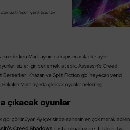
ışındaki hiçbir içerik ticari bir
 ederken Mart ayının da kapısını araladık sayılır.
unları sizler için derlemek istedik. Assassin’s Creed
 Berserker: Khazan ve Split Fiction gibi heyecan verici
k. Bakalım Mart ayında çıkacak oyunlar nelermiş;
a çıkacak oyunlar
 gibi görünüyor. Ay içerisinde senenin en çok merak edile
sin’s Creed Shadows
başta olmak üzere It Takes Two