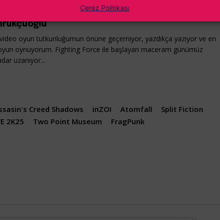
Çerez Politikası
rükçüoğlu
ideo oyun tutkunluğumun önüne geçemiyor, yazdıkça yazıyor ve en
oyun oynuyorum. Fighting Force ile başlayan maceram günümüz
dar uzanıyor...
ssasin's Creed Shadows
inZOI
Atomfall
Split Fiction
E 2K25
Two Point Museum
FragPunk