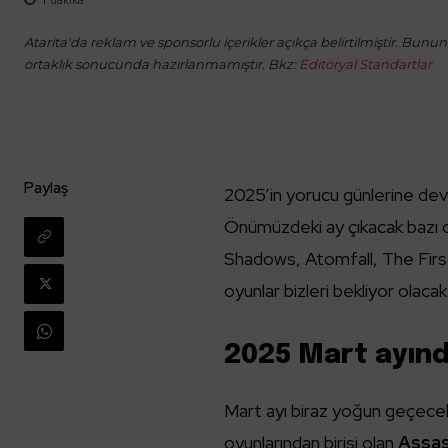
Atarita'da reklam ve sponsorlu içerikler açıkça belirtilmiştir. Bunun d
ortaklık sonucunda hazırlanmamıştır. Bkz:
Editöryal Standartlar
Paylaş
2025’in yorucu günlerine devam
Önümüzdeki ay çıkacak bazı oy
Shadows, Atomfall, The First
oyunlar bizleri bekliyor olaca
2025 Mart ayınd
Mart ayı biraz yoğun geçecek
oyunlarından birisi olan
Assas