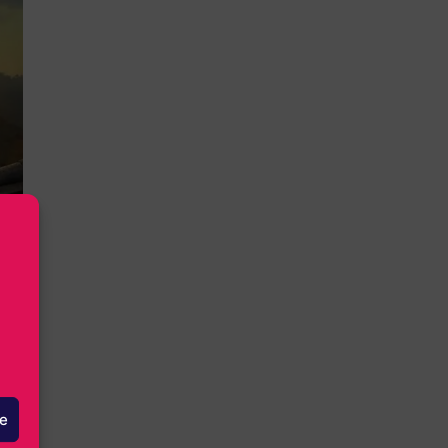
lit
t
le