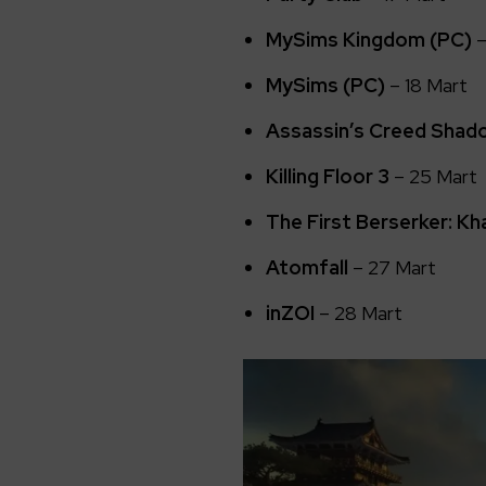
MySims Kingdom (PC)
–
MySims (PC)
– 18 Mart
Assassin’s Creed Shad
Killing Floor 3
– 25 Mart
The First Berserker: K
Atomfall
– 27 Mart
inZOI
– 28 Mart