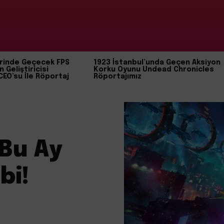
rinde Geçecek FPS
1923 İstanbul’unda Geçen Aksiyon
n Geliştiricisi
Korku Oyunu Undead Chronicles
CEO’su İle Röportaj
Röportajımız
 Bu Ay
bi!