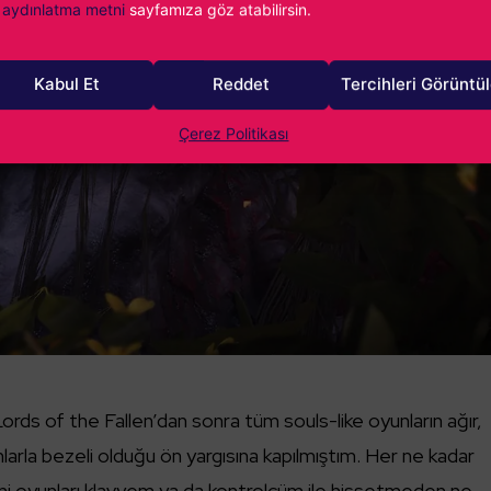
aydınlatma metni
sayfamıza göz atabilirsin.
Kabul Et
Reddet
Tercihleri Görüntü
Çerez Politikası
Lords of the Fallen’dan sonra tüm souls-like oyunların ağır,
arla bezeli olduğu ön yargısına kapılmıştım. Her ne kadar
ni oyunları klavyem ya da kontrolcüm ile hissetmeden ne