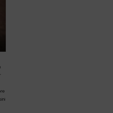
n
r
öre
sini