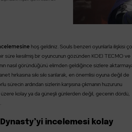
incelemesine
hoş geldiniz. Souls benzeri oyunlarla ilişkisi ç
 bir süre kesilmiş bir oyuncunun gözünden KOEI TECMO ve
ının nasıl göründüğünü elimden geldiğince sizlere aktarmay
t hırkasına sıkı sıkı sarılarak, en önemlisi oyuna değil de
lu sürecin ardından sizlerin karşısına çıkmanın huzurunu
 üzere kolay ya da güneşli günlerden değil, gecenin dördü,
…
 Dynasty’yi incelemesi kolay