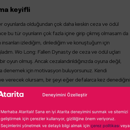
ma keyifli
er oyunlarda olduğundan çok daha keskin ceza ve ödül
ce bu tür oyunların çok fazla içine girip çıkmış olmasam da
 insanları izlediğim, dinlediğim ve konuştuğum için
şladım. Wo Long: Fallen Dynasty de ceza ve ödül uçları
 bir oyun olmuş. Ancak cezalandırıldığınızda oyuna değil,
zla denemek için motivasyon buluyorsunuz. Kendi
ye verecek olursam, bir şeyi eğer defalarca kez denediğin
 ara verip tekrar denemek en iyisidir. En azından benim için
Deneyimini Özelleştir
alt ettiğim her boss farklı günlerde kesildi.
Merhaba Ataritalı! Sana en iyi Atarita deneyimini sunmak ve sitemizi
geliştirmek için çerezler kullanıyor, gizliliğine önem veriyoruz.
Seçimlerini yönetmek ve detaylı bilgi almak için
çerez politikası
veya