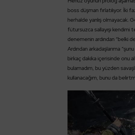
Henüz oyunun prolog aşamasın
boss düşman fırlatılıyor. İki 
herhalde yanlış olmayacak. Ger
fütursuzca sallayışı kendimi t
denemenin ardından “belki de 
Ardından arkadaşlarıma “şunu
birkaç dakika içerisinde onu 
bulamadım, bu yüzden savaşlarl
kullanacağım, bunu da belirtm