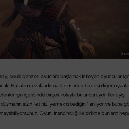
y, souls benzeri oyunlara başlamak isteyen oyuncular içi
lacak. Hataları cezalandırma konusunda türdeşi diğer oyunla
enler için içerisinde birçok kolaylık bulunduruyor. İlerleyişi
 düşmanın sizin “etinizi yemek istediğini” anlıyor ve buna g
nayabiliyorsunuz. Oyun, inandırıcılığı ile birlikte bunların hep