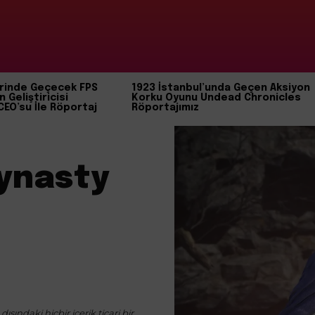
rinde Geçecek FPS
1923 İstanbul’unda Geçen Aksiyon
n Geliştiricisi
Korku Oyunu Undead Chronicles
CEO’su İle Röportaj
Röportajımız
Dynasty
ışındaki hiçbir içerik ticari bir