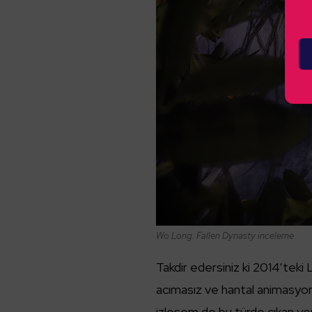
Wo Long: Fallen Dynasty inceleme
Takdir edersiniz ki 2014’teki 
acımasız ve hantal animasyonl
izlesem de bu türde çıkan ye