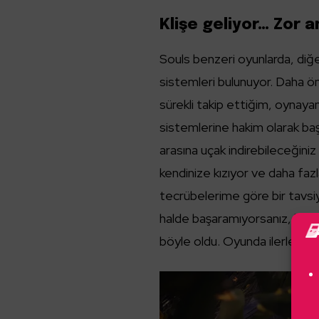
Klişe geliyor… Zor a
Souls benzeri oyunlarda, diğ
sistemleri bulunuyor. Daha ön
sürekli takip ettiğim, oynayan
sistemlerine hakim olarak ba
arasına uçak indirebileceğiniz
kendinize kızıyor ve daha fa
tecrübelerime göre bir tavsi
halde başaramıyorsanız, biraz
böyle oldu. Oyunda ilerlerken 