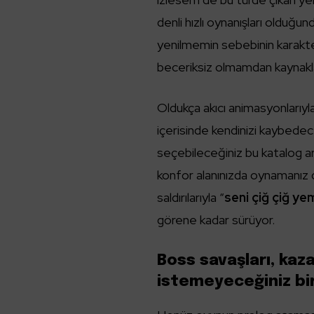
denli hızlı oynanışları oldu
yenilmemin sebebinin karakte
beceriksiz olmamdan kaynaklan
Oldukça akıcı animasyonlarıyl
içerisinde kendinizi kaybedec
seçebileceğiniz bu katalog ar
konfor alanınızda oynamanız d
saldırılarıyla “
seni çiğ çiğ y
görene kadar sürüyor.
Boss savaşları, ka
istemeyeceğiniz bir