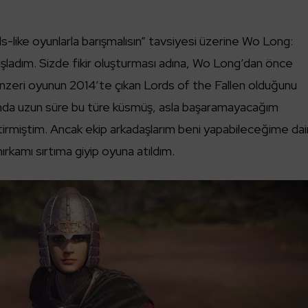
ls-like oyunlarla barışmalısın” tavsiyesi üzerine Wo Long:
ladım. Sizde fikir oluşturması adına, Wo Long’dan önce
enzeri oyunun 2014’te çıkan Lords of the Fallen olduğunu
ında uzun süre bu türe küsmüş, asla başaramayacağım
irmiştim. Ancak ekip arkadaşlarım beni yapabileceğime dai
rkamı sırtıma giyip oyuna atıldım.