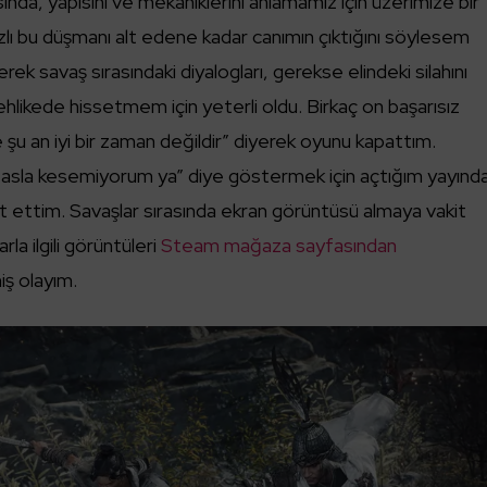
da, yapısını ve mekaniklerini anlamamız için üzerimize bir
fazlı bu düşmanı alt edene kadar canımın çıktığını söylesem
ek savaş sırasındaki diyalogları, gerekse elindeki silahını
ehlikede hissetmem için yeterli oldu. Birkaç on başarısız
şu an iyi bir zaman değildir” diyerek oyunu kapattım.
 asla kesemiyorum ya” diye göstermek için açtığım yayınd
alt ettim. Savaşlar sırasında ekran görüntüsü almaya vakit
a ilgili görüntüleri
Steam mağaza sayfasından
iş olayım.