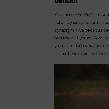
olmadı
Yöneticimiz Eren’in “artık sou
Fallen Dynasty macerama baş
oynadığım ilk ve tek souls b
belirtmek istiyorum. Sonras
yapımlar olduğuna kanaat get
cesaretlendirdi ve metanet hı