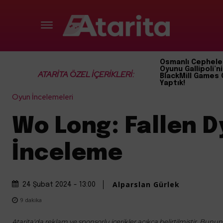
Osmanlı Cephele
Oyunu Gallipoli’ni
ATARİTA ÖZEL İÇERİKLERİ:
BlackMill Games 
Yaptık!
Oyun İncelemeleri
Wo Long: Fallen 
İnceleme
Alparslan Gürlek
24 Şubat 2024 - 13:00
9
dakika
Atarita'da reklam ve sponsorlu içerikler açıkça belirtilmiştir. Bunun d