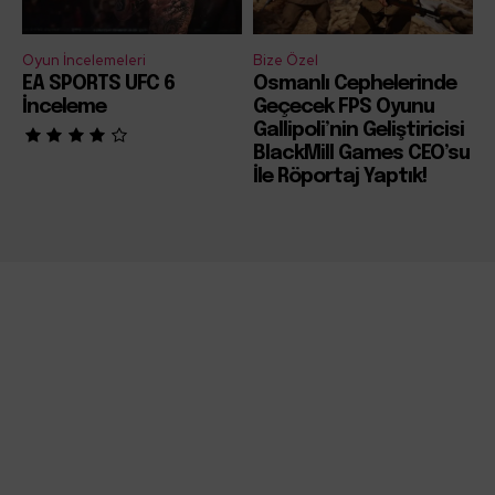
Oyun İncelemeleri
Bize Özel
EA SPORTS UFC 6
Osmanlı Cephelerinde
İnceleme
Geçecek FPS Oyunu
Gallipoli’nin Geliştiricisi
BlackMill Games CEO’su
İle Röportaj Yaptık!