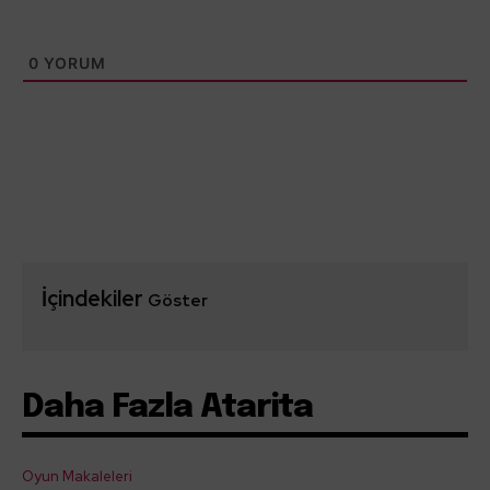
0
YORUM
İçindekiler
Göster
Daha Fazla Atarita
Oyun Makaleleri