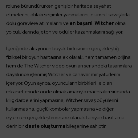
rolüne büründürürken geniş bir haritada seyahat
etmelerini, ahlaki seçimler yapmalarını, ölümcül savaşlarla
dolu görevlere atılmalarını ve
en başarılı Witcher
olma
yolculuklarında jeton ve ödüller kazanmalarını sağlıyor.
İçeriğinde aksiyonun büyük bir kısmının gerçekleştiği
fiziksel bir oyun haritasına ek olarak, hem tamamen orijinal
hem de The Witcher video oyunları serisindeki tasarımlara
dayalı ince işlenmiş Witcher ve canavar minyatürlerini
içeriyor. Oyun ayrıca, oyuncuların birbirleri ile olan
rekabetlerinde önde olmak amacıyla maceraları sırasında
kılıç darbelerini yapmasına, Witcher savaş büyülerini
kullanmasına, güçlü kombolar yapmasına ve diğer
eylemleri gerçekleştirmesine olanak tanıyan basit ama
derin bir
deste oluşturma
bileşenine sahiptir.