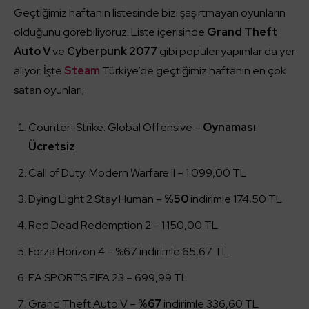
Geçtiğimiz haftanın listesinde bizi şaşırtmayan oyunların
olduğunu görebiliyoruz. Liste içerisinde
Grand Theft
Auto V
ve
Cyberpunk 2077
gibi popüler yapımlar da yer
alıyor. İşte
Steam
Türkiye’de geçtiğimiz haftanın en çok
satan oyunları;
Counter-Strike: Global Offensive –
Oynaması
Ücretsiz
Call of Duty: Modern Warfare II – 1.099,00 TL
Dying Light 2 Stay Human –
%50
indirimle 174,50 TL
Red Dead Redemption 2 – 1.150,00 TL
Forza Horizon 4 – %67 indirimle 65,67 TL
EA SPORTS FIFA 23 – 699,99 TL
Grand Theft Auto V –
%67
indirimle 336,60 TL