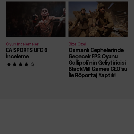
Oyun İncelemeleri
Bize Özel
EA SPORTS UFC 6
Osmanlı Cephelerinde
İnceleme
Geçecek FPS Oyunu
Gallipoli’nin Geliştiricisi
BlackMill Games CEO’su
İle Röportaj Yaptık!