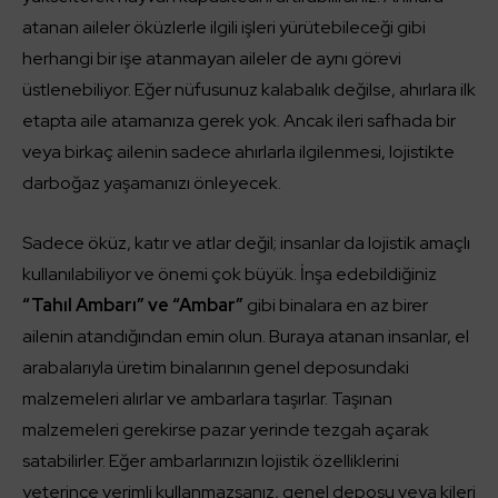
atanan aileler öküzlerle ilgili işleri yürütebileceği gibi
herhangi bir işe atanmayan aileler de aynı görevi
üstlenebiliyor. Eğer nüfusunuz kalabalık değilse, ahırlara ilk
etapta aile atamanıza gerek yok. Ancak ileri safhada bir
veya birkaç ailenin sadece ahırlarla ilgilenmesi, lojistikte
darboğaz yaşamanızı önleyecek.
Sadece öküz, katır ve atlar değil; insanlar da lojistik amaçlı
kullanılabiliyor ve önemi çok büyük. İnşa edebildiğiniz
“Tahıl Ambarı” ve “Ambar”
gibi binalara en az birer
ailenin atandığından emin olun. Buraya atanan insanlar, el
arabalarıyla üretim binalarının genel deposundaki
malzemeleri alırlar ve ambarlara taşırlar. Taşınan
malzemeleri gerekirse pazar yerinde tezgah açarak
satabilirler. Eğer ambarlarınızın lojistik özelliklerini
yeterince verimli kullanmazsanız, genel deposu veya kileri