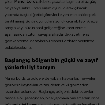
çıkan
Manor Lords
, ilk birkaç saat anlaşılması biraz güç
bir yapıya sahip. Erken erişim oyunu olarak çıkacak
yapımda başta öğretici görevler ile yeni mekanikler pek
tanıtılmamış. Bu da oyunculara zorluk çıkarabiliyor. Araziyi
tanıyıp köyünüzün nasıl gelişeceğine karar verme
aşamasından tutun, savaşlara kadar dikkat etmeniz
gereken temel detayları bu Manor Lords rehberimizde
bulabileceksiniz.
Başlangıç bölgenizin güçlü ve zayıf
yönlerini iyi tanıyın
Manor Lords’ta bölgelerde yabani hayvanlar, meyveler
gibi besin kaynakları ve taş, demir ve kil gibi maden
rezervleri bulunuyor. Başlangıç bölgenizdeki rezervler
rastgele oluşacağından, bina yapmaya başlamadan önce
bölgenizi iyi tanımanız
ve buradaki tehdit ve fırsatları iyi