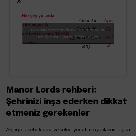
Her şey yolunda
— Alparslan
April
görünüyor 👍
Gürlek 📰
13,
pazarlama çerezlerini kabul etmek ve bu
pic.twitter.com/TK2SH
içeriği etkinleştirmek için tıklayın
(@GurlekAlpars
202
9DOvs
lan)
4
Manor Lords rehberi:
Şehrinizi inşa ederken dikkat
etmeniz gerekenler
Alıştığımız şehir kurma ve koloni yönetimi oyunlarının dışına