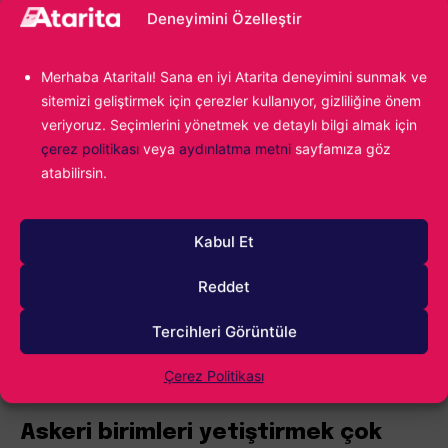
üzerinde hak iddia edebiliyor. Haydutlar ise belirli
Deneyimini Özelleştir
noktalarda kamplar inşa ederek oradan sizin yakın
yerleşiminizdeki kaynakları çalabiliyor. Kaynaklarınızı
Merhaba Ataritalı! Sana en iyi Atarita deneyimini sunmak ve
korumak ve haritadaki rekabetin gerisinde kalmamak için
sitemizi geliştirmek için çerezler kullanıyor, gizliliğine önem
iyi silahlandırılmış bir orduya ihtiyaç duyacaksınız.
veriyoruz. Seçimlerini yönetmek ve detaylı bilgi almak için
çerez politikası
veya
aydınlatma metni
sayfamıza göz
atabilirsin.
Kabul Et
Reddet
Tercihleri Görüntüle
Çerez Politikası
Askeri birimleri yetiştirmek çok