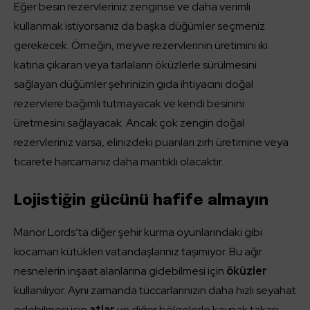
Eğer besin rezervleriniz zenginse ve daha verimli
kullanmak istiyorsanız da başka düğümler seçmeniz
gerekecek. Örneğin, meyve rezervlerinin üretimini iki
katına çıkaran veya tarlaların öküzlerle sürülmesini
sağlayan düğümler şehrinizin gıda ihtiyacını doğal
rezervlere bağımlı tutmayacak ve kendi besinini
üretmesini sağlayacak. Ancak çok zengin doğal
rezervleriniz varsa, elinizdeki puanları zırh üretimine veya
ticarete harcamanız daha mantıklı olacaktır.
Lojistiğin gücünü hafife almayın
Manor Lords’ta diğer şehir kurma oyunlarındaki gibi
kocaman kütükleri vatandaşlarınız taşımıyor. Bu ağır
nesnelerin inşaat alanlarına gidebilmesi için
öküzler
kullanılıyor. Aynı zamanda tüccarlarınızın daha hızlı seyahat
edebilmesi için
atlar
ve diğer bölgelerle kaynak takası