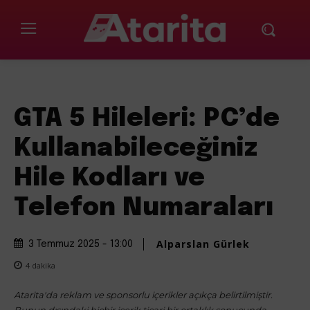
GTA 5 Hileleri: PC’de
Kullanabileceğiniz
Hile Kodları ve
Telefon Numaraları
Alparslan Gürlek
3 Temmuz 2025 - 13:00
4
dakika
Atarita'da reklam ve sponsorlu içerikler açıkça belirtilmiştir.
Bunun dışındaki hiçbir içerik ticari bir ortaklık sonucunda