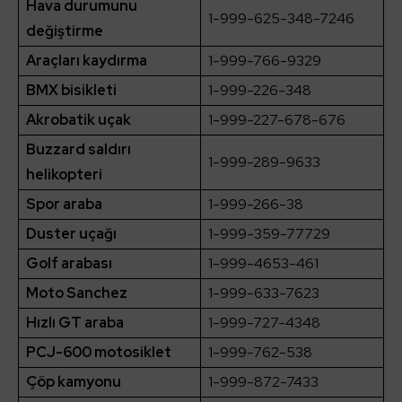
Hava durumunu
1-999-625-348-7246
değiştirme
Araçları kaydırma
1-999-766-9329
BMX bisikleti
1-999-226-348
Akrobatik uçak
1-999-227-678-676
Buzzard saldırı
1-999-289-9633
helikopteri
Spor araba
1-999-266-38
Duster uçağı
1-999-359-77729
Golf arabası
1-999-4653-461
Moto Sanchez
1-999-633-7623
Hızlı GT araba
1-999-727-4348
PCJ-600 motosiklet
1-999-762-538
Çöp kamyonu
1-999-872-7433