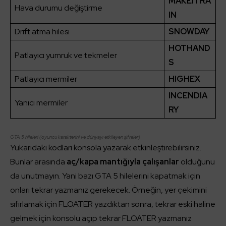
MAKEITRA
Hava durumu değiştirme
IN
Drift atma hilesi
SNOWDAY
HOTHAND
Patlayıcı yumruk ve tekmeler
S
Patlayıcı mermiler
HIGHEX
INCENDIA
Yanıcı mermiler
RY
GTA 5 hileleri (oyuncu karakterini ve dünyayı etkileyen şifreler)
Yukarıdaki kodları konsola yazarak etkinleştirebilirsiniz.
Bunlar arasında
aç/kapa mantığıyla çalışanlar
olduğunu
da unutmayın. Yani bazı GTA 5 hilelerini kapatmak için
onları tekrar yazmanız gerekecek. Örneğin, yer çekimini
sıfırlamak için FLOATER yazdıktan sonra, tekrar eski haline
gelmek için konsolu açıp tekrar FLOATER yazmanız