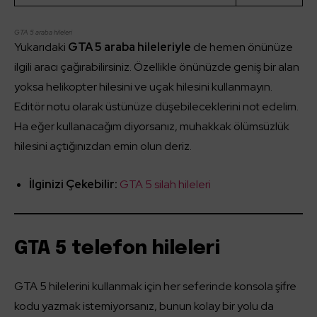
GTA 5 araba hileleri
Yukarıdaki
GTA 5 araba hileleriyle
de hemen önünüze
ilgili aracı çağırabilirsiniz. Özellikle önünüzde geniş bir alan
yoksa helikopter hilesini ve uçak hilesini kullanmayın.
Editör notu olarak üstünüze düşebileceklerini not edelim.
Ha eğer kullanacağım diyorsanız, muhakkak ölümsüzlük
hilesini açtığınızdan emin olun deriz.
İlginizi Çekebilir:
GTA 5 silah hileleri
GTA 5 telefon hileleri
GTA 5 hilelerini kullanmak için her seferinde konsola şifre
kodu yazmak istemiyorsanız, bunun kolay bir yolu da