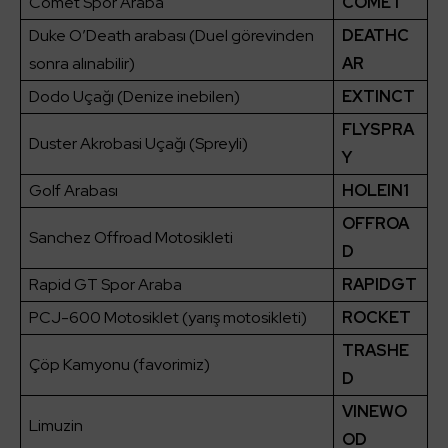
Comet Spor Araba
COMET
Duke O’Death arabası (Duel görevinden
DEATHC
sonra alınabilir)
AR
Dodo Uçağı (Denize inebilen)
EXTINCT
FLYSPRA
Duster Akrobasi Uçağı (Spreyli)
Y
Golf Arabası
HOLEIN1
OFFROA
Sanchez Offroad Motosikleti
D
Rapid GT Spor Araba
RAPIDGT
PCJ-600 Motosiklet (yarış motosikleti)
ROCKET
TRASHE
Çöp Kamyonu (favorimiz)
D
VINEWO
Limuzin
OD