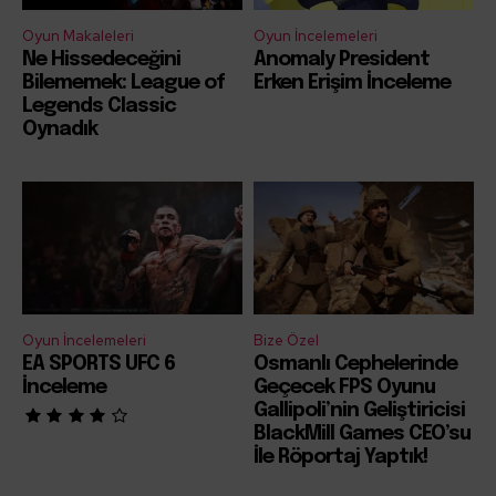
Oyun Makaleleri
Oyun İncelemeleri
Ne Hissedeceğini
Anomaly President
Bilememek: League of
Erken Erişim İnceleme
Legends Classic
Oynadık
Oyun İncelemeleri
Bize Özel
EA SPORTS UFC 6
Osmanlı Cephelerinde
İnceleme
Geçecek FPS Oyunu
Gallipoli’nin Geliştiricisi
BlackMill Games CEO’su
İle Röportaj Yaptık!