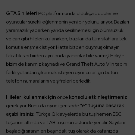
GTA 5 hileleri
PC platformunda oldukça popüler ve
oyuncular sürekli eğlenmenin yeni bir yolunu arıyor. Bazıları
yaramazlık yaparken yarıda kesilmemesi için ölümsüzlük
ve can gibi hileleri kullanırken, bazıları da tüm silahlara tek
komutla erişmek istiyor. Hatta bizden duymuş olmayın
fakat ikisini birden aynı anda yapanlar bile varmış! Haliyle
bizim de kanımız kaynadı ve Grand Theft Auto V’in tadını
farklı yollardan çıkarmak isteyen oyuncular için bütün
telefon numaralarını ve şifreleri derledik.
Hileleri kullanmak için
önce
konsolu etkinleştirmeniz
gerekiyor. Bunu da oyun içerisinde
“é” tuşuna basarak
açabilirsiniz
. Türkçe Q klavyelerde bu tuş hemen ESC
tuşunun altında ve TAB tuşunun üstünde yer alır. Sayıların
başladığı sıranın en başındaki tuş olarak da kafanızda