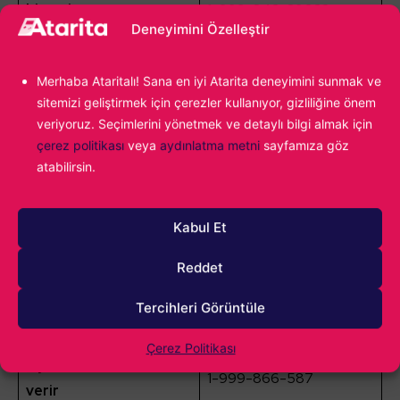
Limuzin
1-999-846-39663
Deneyimini Özelleştir
Duke O’Death araba
1-999-332-84227
(Düelloyu takiben)
Merhaba Ataritalı! Sana en iyi Atarita deneyimini sunmak ve
Deniz uçağı (Deniz
sitemizi geliştirmek için çerezler kullanıyor, gizliliğine önem
Uçağı meydan
1-999-398-4628
veriyoruz. Seçimlerini yönetmek ve detaylı bilgi almak için
okumasından sonra)
çerez politikası
veya
aydınlatma metni
sayfamıza göz
atabilirsin.
Kraken Denizaltısı
(Vahşi Yaşam
1-999-282-2537
Fotoğrafçılığı meydan
Kabul Et
okumasından sonra)
Reddet
Patlayıcı Yumruklar
1-999-468-42637
Patlayıcı mühimmat
1-999-444-439
Tercihleri Görüntüle
Alevli mermiler
1-999-4623-634279
Çerez Politikası
Oyundaki tüm silahları
1-999-866-587
verir