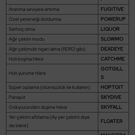
Aranma seviyesi artırma
FUGITIVE
Özel yeteneği doldurma
POWERUP
Sarhoş olma
LIQUOR
Ağır çekim modu
SLOWMO
Ağır çekimde nişan alma (RDR2 gibi)
DEADEYE
Hızlı koşma hilesi
CATCHME
GOTGILL
Hızlı yürüme hilesi
S
Süper zıplama (ölümsüzlük ile kullanın)
HOPTOIT
Paraşüt
SKYDIVE
Gökyüzünden düşme hilesi
SKYFALL
Yer çekimi sıfırlama (Ay yer çekimi diye
FLOATER
de bilinir)