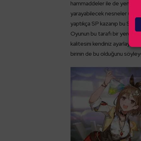
hammaddeler ile de yeni silahl
yarayabilecek nesneler üreti
yaptıkça SP kazanıp bu SP puanl
Oyunun bu tarafı bir yerden s
kalitesini kendiniz ayarlayab
birinin de bu olduğunu söyleye