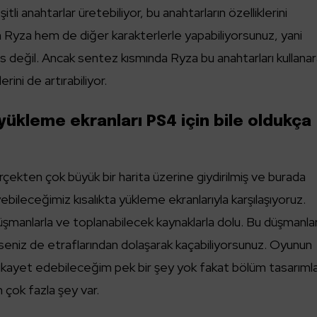
şitli anahtarlar üretebiliyor, bu anahtarların özelliklerini
m Ryza hem de diğer karakterlerle yapabiliyorsunuz, yani
s değil. Ancak sentez kısmında Ryza bu anahtarları kullana
lerini de artırabiliyor.
yükleme ekranları PS4 için bile oldukça
rçekten çok büyük bir harita üzerine giydirilmiş ve burada
bileceğimiz kısalıkta yükleme ekranlarıyla karşılaşıyoruz.
düşmanlarla ve toplanabilecek kaynaklarla dolu. Bu düşmanla
rseniz de etraflarından dolaşarak kaçabiliyorsunuz. Oyunun
ikayet edebileceğim pek bir şey yok fakat bölüm tasarımla
 çok fazla şey var.