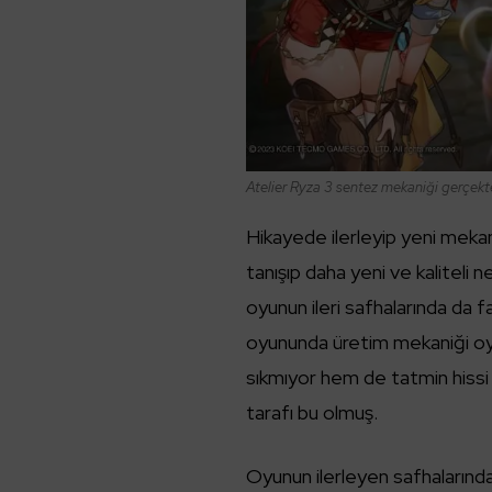
Atelier Ryza 3 sentez mekaniği gerçekt
Hikayede ilerleyip yeni mek
tanışıp daha yeni ve kaliteli 
oyunun ileri safhalarında da 
oyununda üretim mekaniği oyun
sıkmıyor hem de tatmin hissi 
tarafı bu olmuş.
Oyunun ilerleyen safhalarında 