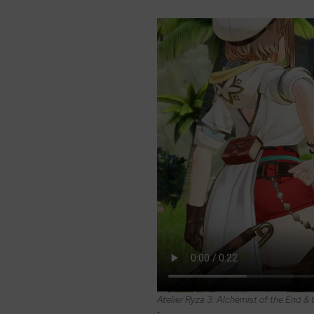
Atelier Ryza 3: Alchemist of the End &