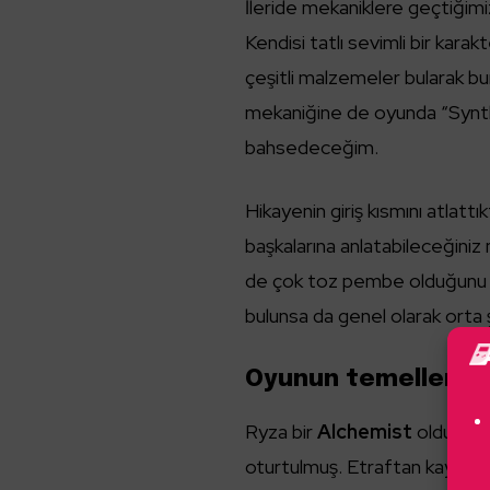
İleride mekaniklere geçtiğimi
Kendisi tatlı sevimli bir kara
çeşitli malzemeler bularak bu
mekaniğine de oyunda “Synthe
bahsedeceğim.
Hikayenin giriş kısmını atla
başkalarına anlatabileceğiniz
de çok toz pembe olduğunu söy
bulunsa da genel olarak orta ş
Oyunun temelleri s
Ryza bir
Alchemist
olduğund
oturtulmuş. Etraftan kaynakla