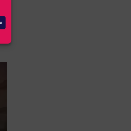
nuz.
le
n