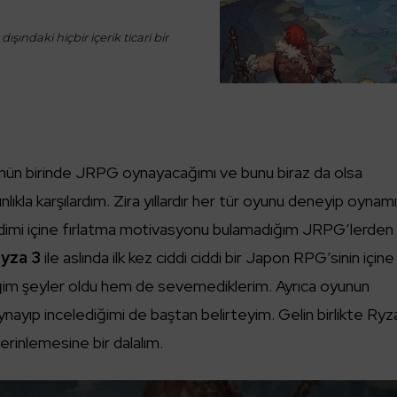
ışındaki hiçbir içerik ticari bir
 günün birinde JRPG oynayacağımı ve bunu biraz da olsa
ıkla karşılardım. Zira yıllardır her tür oyunu deneyip oynam
dimi içine fırlatma motivasyonu bulamadığım JRPG’lerden
Ryza 3
ile aslında ilk kez ciddi ciddi bir Japon RPG’sinin içine
im şeyler oldu hem de sevemediklerim. Ayrıca oyunun
nayıp incelediğimi de baştan belirteyim. Gelin birlikte Ryz
erinlemesine bir dalalım.