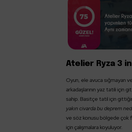
Atelier Ryza 3 
Oyun, ele avuca sığmayan ve
arkadaşlarının yaz tatili için g
sahip. Basitçe tatil için gitt
yakın civarda bu deprem nede
ve söz konusu bölgede çok faz
için çalışmalara koyuluyor.