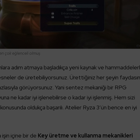
en çok eğlenceli olmuş
anlara adım atmaya başladıkça yeni kaynak ve hammaddeler
nesneler de üretebiliyorsunuz. Ürettiğiniz her şeyin faydasın
fazlasıyla görüyorsunuz. Yani sentez mekaniği bir RPG
a ne kadar iyi işlenebilirse o kadar iyi işlenmiş. Hem sizi
konusunda oldukça başarılı. Atelier Ryza 3’ün bence en iyi
işin içine bir de
Key üretme ve kullanma mekanikleri