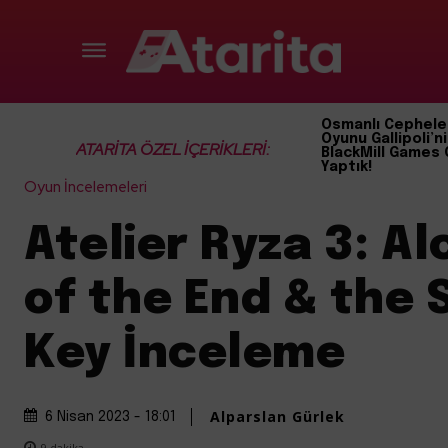
Osmanlı Cephele
Oyunu Gallipoli’ni
ATARİTA ÖZEL İÇERİKLERİ:
BlackMill Games 
Yaptık!
Oyun İncelemeleri
Atelier Ryza 3: A
of the End & the 
Key İnceleme
Alparslan Gürlek
6 Nisan 2023 - 18:01
9
dakika