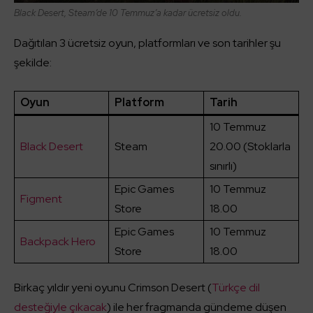
Black Desert, Steam’de 10 Temmuz’a kadar ücretsiz oldu.
Dağıtılan 3 ücretsiz oyun, platformları ve son tarihler şu
şekilde:
Oyun
Platform
Tarih
10 Temmuz
Black Desert
Steam
20.00 (Stoklarla
sınırlı)
Epic Games
10 Temmuz
Figment
Store
18.00
Epic Games
10 Temmuz
Backpack Hero
Store
18.00
Birkaç yıldır yeni oyunu Crimson Desert (
Türkçe dil
desteğiyle çıkacak
) ile her fragmanda gündeme düşen