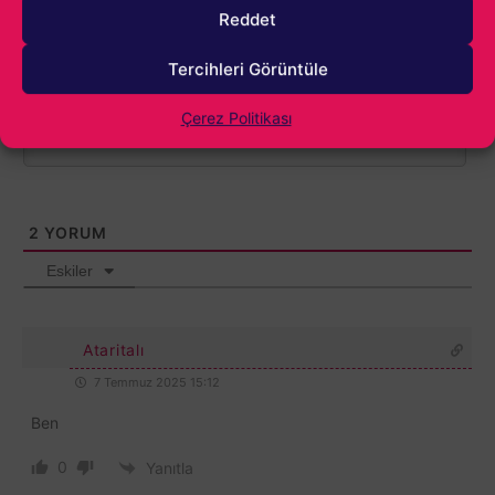
Reddet
Tercihleri Görüntüle
Çerez Politikası
2
YORUM
Eskiler
Ataritalı
7 Temmuz 2025 15:12
Ben
0
Yanıtla