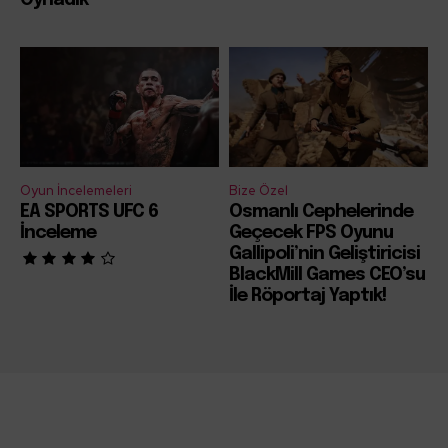
Oynadık
Oyun İncelemeleri
Bize Özel
EA SPORTS UFC 6
Osmanlı Cephelerinde
İnceleme
Geçecek FPS Oyunu
Gallipoli’nin Geliştiricisi
BlackMill Games CEO’su
İle Röportaj Yaptık!