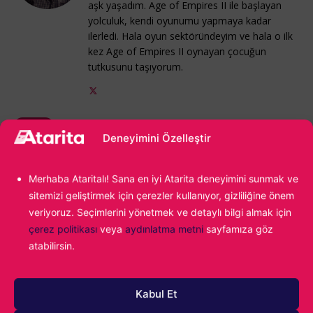
aşk yaşadım. Age of Empires II ile başlayan
yolculuk, kendi oyunumu yapmaya kadar
ilerledi. Hala oyun sektöründeyim ve hala o ilk
kez Age of Empires II oynayan çocuğun
tutkusunu taşıyorum.
Black Desert
Ücretsiz Oyunlar
Figment
Konu:
Deneyimini Özelleştir
Backpack Hero
Merhaba Ataritalı! Sana en iyi Atarita deneyimini sunmak ve
sitemizi geliştirmek için çerezler kullanıyor, gizliliğine önem
2 YORUMLAR
veriyoruz. Seçimlerini yönetmek ve detaylı bilgi almak için
çerez politikası
veya
aydınlatma metni
sayfamıza göz
atabilirsin.
Kabul Et
1000